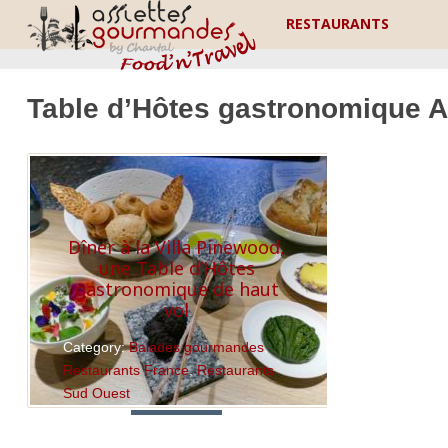
RESTAURANTS
Table d’Hôtes gastronomique A
Dîner à la Villa Pinewood,
une Table d’Hôtes
gastronomique de haut
vol
Category:
Balades gourmandes
,
Restaurants France
,
Restaurants
Sud Ouest
Read More