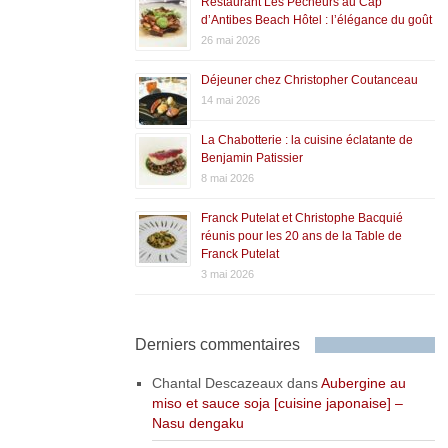
Restaurant Les Pêcheurs au Cap
d’Antibes Beach Hôtel : l’élégance du goût
26 mai 2026
Déjeuner chez Christopher Coutanceau
14 mai 2026
La Chabotterie : la cuisine éclatante de
Benjamin Patissier
8 mai 2026
Franck Putelat et Christophe Bacquié
réunis pour les 20 ans de la Table de
Franck Putelat
3 mai 2026
Derniers commentaires
Chantal Descazeaux
dans
Aubergine au
miso et sauce soja [cuisine japonaise] –
Nasu dengaku