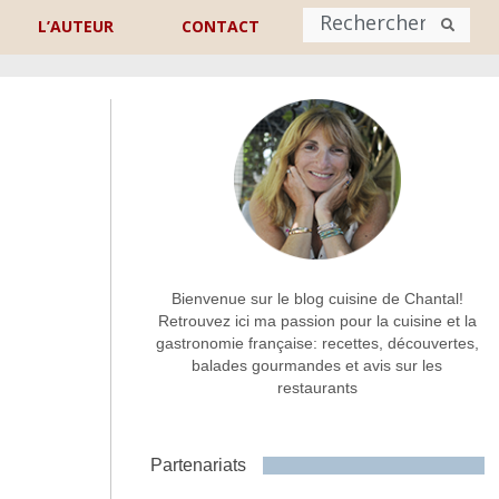
L’AUTEUR
CONTACT
Nom
*
rénom
Nom
Adresse de contact
*
Bienvenue sur le blog cuisine de Chantal!
Retrouvez ici ma passion pour la cuisine et la
gastronomie française: recettes, découvertes,
Commentaire ou message
*
balades gourmandes et avis sur les
restaurants
Partenariats