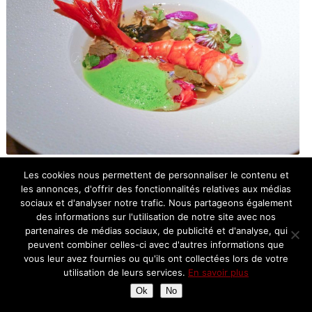
Les cookies nous permettent de personnaliser le contenu et
Gambas rouge de Méditerranée : tapis végétal, bouillon aux racines
les annonces, d'offrir des fonctionnalités relatives aux médias
d’épiacées et chlorophylle d’alliaire
sociaux et d'analyser notre trafic. Nous partageons également
des informations sur l'utilisation de notre site avec nos
Alors là, le visuel est très engageant, cette gambas écarlate fait
partenaires de médias sociaux, de publicité et d'analyse, qui
pétiller les yeux, la chair cuite par le bouillon est d’une délicatesse
peuvent combiner celles-ci avec d'autres informations que
extrême, et cette décoction dégage des parfums et des saveurs
vous leur avez fournies ou qu'ils ont collectées lors de votre
magnifiques.
utilisation de leurs services.
En savoir plus
Ok
No