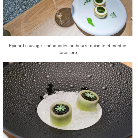
Epinard sauvage: chénopodes au beurre noisette et menthe
forestière