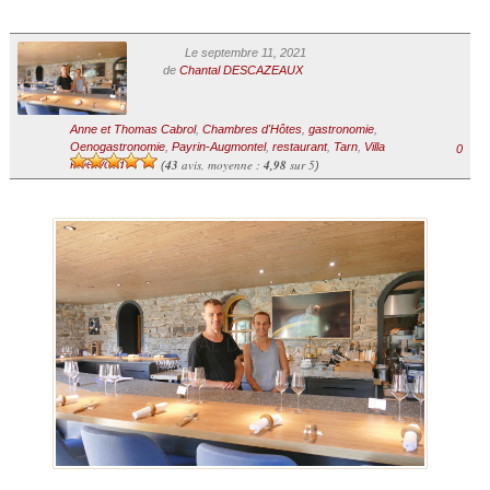
Le septembre 11, 2021
de
Chantal DESCAZEAUX
Anne et Thomas Cabrol
,
Chambres d'Hôtes
,
gastronomie
,
Oenogastronomie
,
Payrin-Augmontel
,
restaurant
,
Tarn
,
Villa
0
43
avis, moyenne :
4,98
sur 5
PineWood
(
)