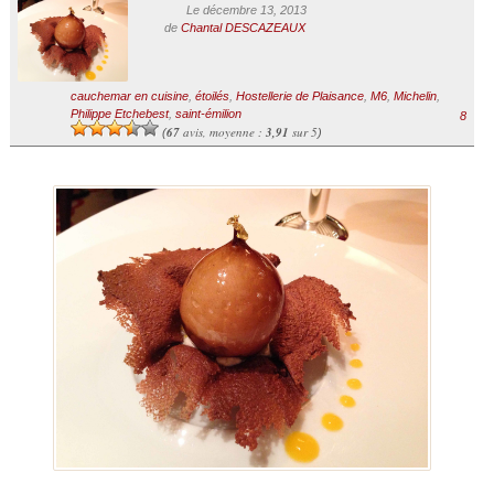
Le décembre 13, 2013
de
Chantal DESCAZEAUX
cauchemar en cuisine
,
étoilés
,
Hostellerie de Plaisance
,
M6
,
Michelin
,
Philippe Etchebest
,
saint-émilion
8
67
avis, moyenne :
3,91
sur 5
(
)