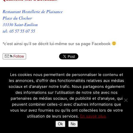
Restaurant Hostellerie de Plaisance
Place du Clocher
33330 Saint-Emilion
tél: 05 57 55 07 55
*c’est ainsi qu’il se décrit lui-même sur sa page Facebook
Follow
Les cookies nous permettent de personnaliser le contenu et
Retrouvez-moi sur
Instagram
les annonces, d'offrir des fonctionnalités relatives aux médias
Pin It
sociaux et d'analyser notre trafic. Nous partageons également
des informations sur l'utilisation de notre site avec nos
partenaires de médias sociaux, de publicité et d'analyse, qui
peuvent combiner celles-ci avec d'autres informations que
vous leur avez fournies ou qu'ils ont collectées lors de votre
utilisation de leurs services.
En savoir plus
Ok
No