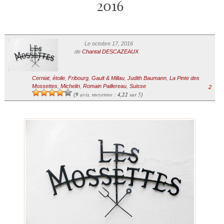
2016
Le octobre 17, 2016
de
Chantal DESCAZEAUX
Cerniat
,
étoile
,
Fribourg
,
Gault & Millau
,
Judith Baumann
,
La Pinte des
Mossettes
,
Michelin
,
Romain Paillereau
,
Suisse
2
9
avis, moyenne :
4,22
sur 5
(
)