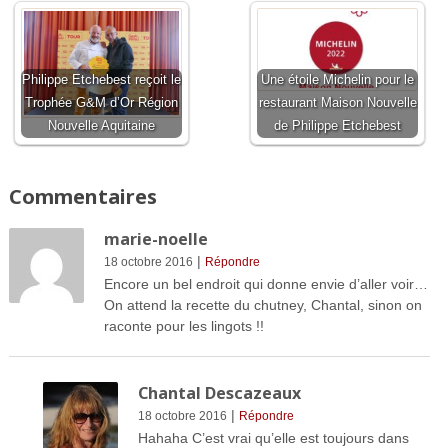
Philippe Etchebest reçoit le
Une étoile Michelin pour le
Trophée G&M d’Or Région
restaurant Maison Nouvelle
Nouvelle Aquitaine
de Philippe Etchebest
Commentaires
marie-noelle
|
18 octobre 2016
Répondre
Encore un bel endroit qui donne envie d’aller voir…
On attend la recette du chutney, Chantal, sinon on
raconte pour les lingots !!
Chantal Descazeaux
|
18 octobre 2016
Répondre
Hahaha C’est vrai qu’elle est toujours dans