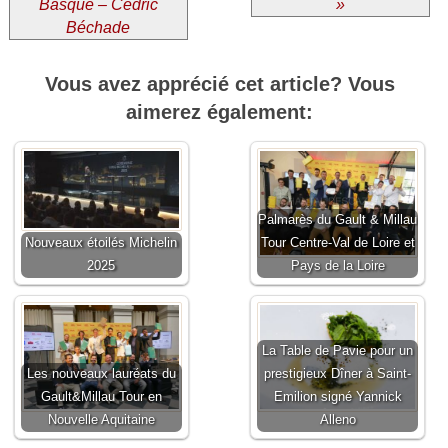
Basque – Cédric
»
Béchade
Vous avez apprécié cet article? Vous
aimerez également:
Palmarès du Gault & Millau
Nouveaux étoilés Michelin
Tour Centre-Val de Loire et
2025
Pays de la Loire
La Table de Pavie pour un
Les nouveaux lauréats du
prestigieux Dîner à Saint-
Gault&Millau Tour en
Emilion signé Yannick
Nouvelle Aquitaine
Alleno