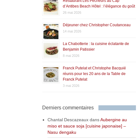
Restaurant Les Pêcheurs au Cap
d’Antibes Beach Hôtel : l’élégance du goût
26 mai 2026
Déjeuner chez Christopher Coutanceau
14 mai 2026
La Chabotterie : la cuisine éclatante de
Benjamin Patissier
8 mai 2026
Franck Putelat et Christophe Bacquié
réunis pour les 20 ans de la Table de
Franck Putelat
3 mai 2026
Derniers commentaires
Chantal Descazeaux
dans
Aubergine au
miso et sauce soja [cuisine japonaise] –
Nasu dengaku