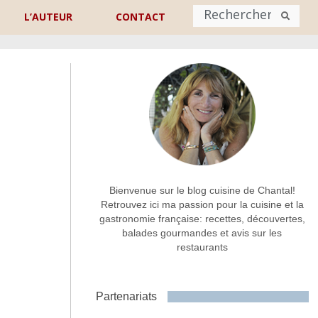
L’AUTEUR
CONTACT
Nom
*
rénom
Nom
Adresse de contact
*
Bienvenue sur le blog cuisine de Chantal!
Retrouvez ici ma passion pour la cuisine et la
gastronomie française: recettes, découvertes,
Commentaire ou message
*
balades gourmandes et avis sur les
restaurants
Partenariats