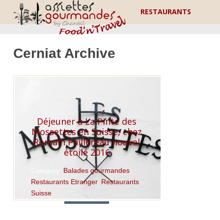
RESTAURANTS
Cerniat Archive
Déjeuner à La Pinte des
Mossettes en Suisse, chez
Romain Paillereau nouvel
étoilé 2016
Category:
Balades gourmandes
,
Restaurants Etranger
,
Restaurants
Suisse
Read More