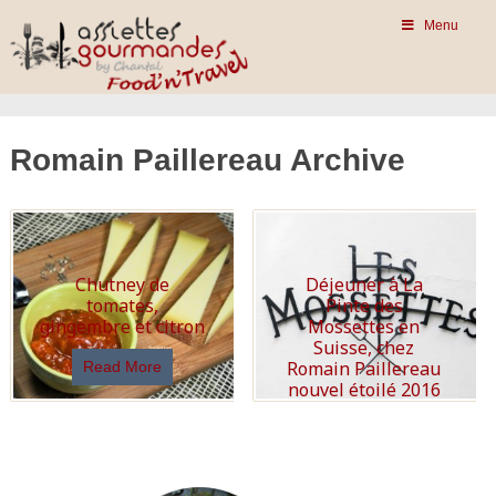
Menu
Romain Paillereau Archive
Chutney de
Déjeuner à La
tomates,
Pinte des
gingembre et citron
Mossettes en
Suisse, chez
Romain Paillereau
Read More
nouvel étoilé 2016
Read More