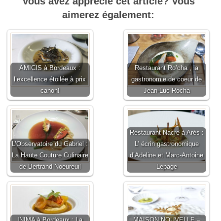
Vous avez apprécié cet article? Vous
aimerez également:
AMICIS à Bordeaux :
Restaurant Ro’cha , la
l’excellence étoilée à prix
gastronomie de coeur de
canon!
Jean-Luc Rocha
Restaurant Nacre à Arès :
L’Observatoire du Gabriel :
L’ écrin gastronomique
La Haute Couture Culinaire
d’Adeline et Marc-Antoine
de Bertrand Noeureuil
Lepage
INIMA à Bordeaux : La
MAISON NOUVELLE –