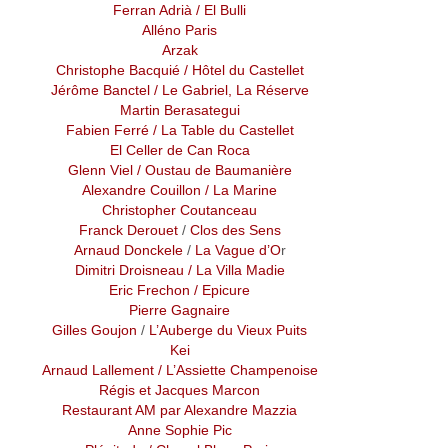
Ferran Adrià
/ El Bulli
Alléno Paris
Arzak
Christophe Bacquié
/ Hôtel du Castellet
Jérôme Banctel
/ Le Gabriel, La Réserve
Martin Berasategui
Fabien Ferré / La Table du Castellet
El Celler de Can Roca
Glenn Viel / Oustau de Baumanière
Alexandre Couillon
/ La Marine
Christopher Coutanceau
Franck Derouet
/
Clos des Sens
Arnaud Donckele
/
La Vague d’O
r
Dimitri Droisneau
/
La Villa Madie
Eric Frechon
/ Epicure
Pierre Gagnaire
Gilles Goujon
/
L’Auberge du Vieux Puits
Kei
Arnaud Lallement
/ L’Assiette Champenoise
Régis et Jacques Marcon
Restaurant AM par Alexandre Mazzia
Anne Sophie Pic