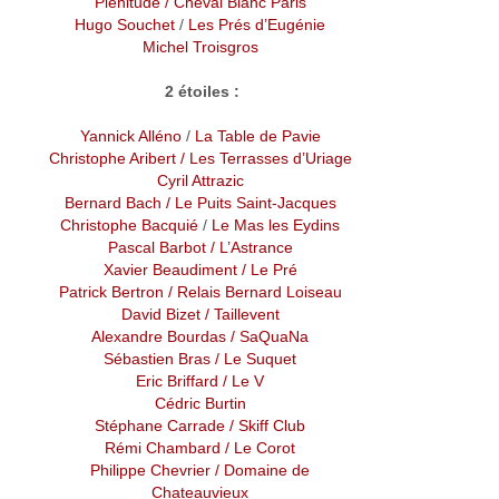
Plénitude / Cheval Blanc Paris
Hugo Souchet
/
Les Prés d’Eugénie
Michel Troisgros
2 étoiles :
Yannick Alléno
/
La Table de Pavie
Christophe Aribert
/ Les Terrasses d’Uriage
Cyril Attrazic
Bernard Bach
/ Le Puits Saint-Jacques
Christophe Bacquié
/
Le Mas les Eydins
Pascal Barbot
/ L’Astrance
Xavier Beaudiment
/ Le Pré
Patrick Bertron
/ Relais Bernard Loiseau
David Bizet
/ Taillevent
Alexandre Bourdas
/ SaQuaNa
Sébastien Bras
/ Le Suquet
Eric Briffard
/ Le V
Cédric Burtin
Stéphane Carrade
/ Skiff Club
Rémi Chambard
/
Le Corot
Philippe Chevrier
/ Domaine de
Chateauvieux