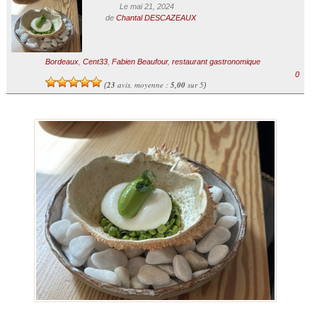
Le mai 21, 2024
de
Chantal DESCAZEAUX
Bordeaux
,
Cent33
,
Fabien Beaufour
,
restaurant gastronomique
0
23
avis, moyenne :
5,00
sur 5
(
)