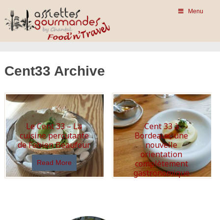
Menu
Cent33 Archive
Le Cent 33 – La
Cent 33 à
cuisine percutante
Bordeaux, une
de Fabien Beaufour
nouvelle
orientation
complètement
Read More
gastronomique
Read More