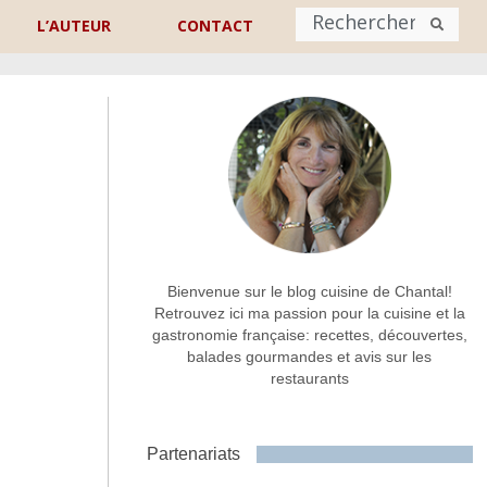
L’AUTEUR
CONTACT
Nom
*
rénom
Nom
Adresse de contact
*
Bienvenue sur le blog cuisine de Chantal!
Retrouvez ici ma passion pour la cuisine et la
gastronomie française: recettes, découvertes,
Commentaire ou message
*
balades gourmandes et avis sur les
restaurants
Partenariats