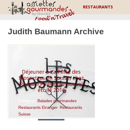
RESTAURANTS
Judith Baumann Archive
Déjeuner à La Pinte des
Mossettes en Suisse, chez
Romain Paillereau nouvel
étoilé 2016
Category:
Balades gourmandes
,
Restaurants Etranger
,
Restaurants
Suisse
Read More