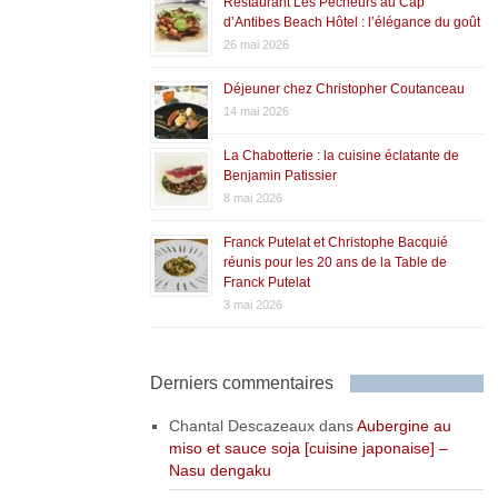
Restaurant Les Pêcheurs au Cap
d’Antibes Beach Hôtel : l’élégance du goût
26 mai 2026
Déjeuner chez Christopher Coutanceau
14 mai 2026
La Chabotterie : la cuisine éclatante de
Benjamin Patissier
8 mai 2026
Franck Putelat et Christophe Bacquié
réunis pour les 20 ans de la Table de
Franck Putelat
3 mai 2026
Derniers commentaires
Chantal Descazeaux
dans
Aubergine au
miso et sauce soja [cuisine japonaise] –
Nasu dengaku