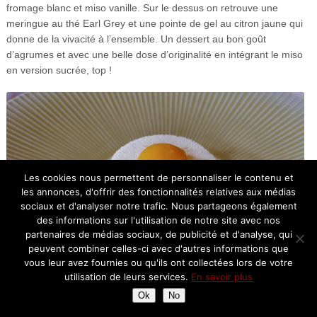
fromage blanc et miso vanille.
Sur le dessus on retrouve une
meringue au thé Earl Grey et une pointe de
gel au citron jaune qui
donne de la vivacité à l’ensemble. Un dessert au bon goût
d’agrumes et avec une belle dose d’originalité en intégrant le miso
en version sucrée, top !
Les cookies nous permettent de personnaliser le contenu et
les annonces, d'offrir des fonctionnalités relatives aux médias
sociaux et d'analyser notre trafic. Nous partageons également
des informations sur l'utilisation de notre site avec nos
partenaires de médias sociaux, de publicité et d'analyse, qui
peuvent combiner celles-ci avec d'autres informations que
vous leur avez fournies ou qu'ils ont collectées lors de votre
utilisation de leurs services.
En savoir plus
Ok
No
Oeuf vigneron