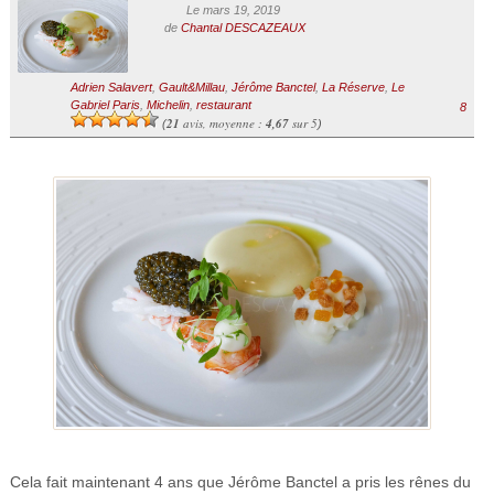
Le mars 19, 2019
de
Chantal DESCAZEAUX
Adrien Salavert
,
Gault&Millau
,
Jérôme Banctel
,
La Réserve
,
Le
Gabriel Paris
,
Michelin
,
restaurant
8
21
avis, moyenne :
4,67
sur 5
(
)
Cela fait maintenant 4 ans que Jérôme Banctel a pris les rênes du