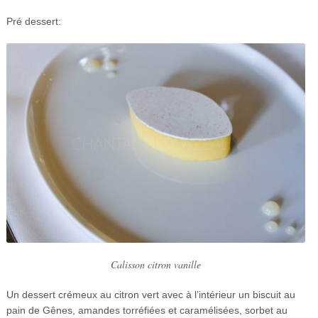
Pré dessert:
Calisson citron vanille
Un dessert crémeux au citron vert avec à l’intérieur un biscuit au
pain de Gê
n
es, amandes torr
é
fi
é
es et caramélisées, sorbet au