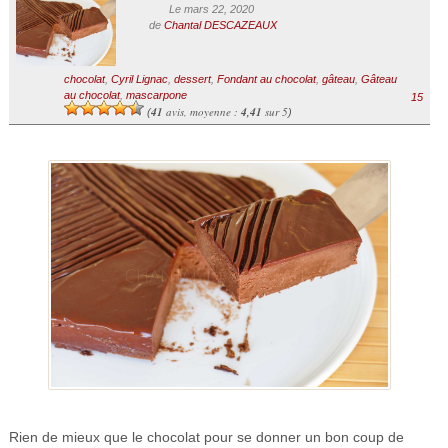
Le mars 22, 2020
de
Chantal DESCAZEAUX
chocolat
,
Cyril Lignac
,
dessert
,
Fondant au chocolat
,
gâteau
,
Gâteau
au chocolat
,
mascarpone
15
41
avis, moyenne :
4,41
sur 5
(
)
Rien de mieux que le chocolat pour se donner un bon coup de