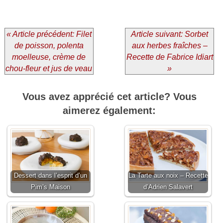
« Article précédent: Filet
Article suivant: Sorbet
de poisson, polenta
aux herbes fraîches –
moelleuse, crème de
Recette de Fabrice Idiart
chou-fleur et jus de veau
»
Vous avez apprécié cet article? Vous
aimerez également:
Dessert dans l’esprit d’un
La Tarte aux noix – Recette
Pim’s Maison
d’Adrien Salavert