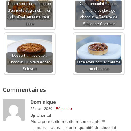
Fontainebleau, compotée
Cake chocolat orange,
d’abricots et granola… en
ganache et glaçage
clin d’oeil au restaurant
chocolat – Recette de
Lune
Stéphane Corolleur
Dessert à l’assiette :
Chocolat / Poire d’Adrien
Tartelettes noix et caramel
Salavert
au chocolat
Commentaires
Dominique
|
22 mars 2020
Répondre
Bjr Chantal
Merci pour cette recette réconfortante !!!
…..mais….oups…. quelle quantité de chocolat