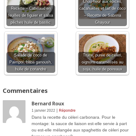
Chou-fleur aux épices,
Recette – Cabillaud en
cacahuètes et lait de coco
feuilles de figuier et salsa
– Recette de Sabrina
pêches huile de basilic
Ghayour
Salade de coco de
Truite, purée de céleri,
Paimpol, baba ganoush,
oignons caramélisés au
huile de coriandre
soja, huile de poireaux
Commentaires
Bernard Roux
|
1 janvier 2022
Répondre
Dans la recette du cèleri carbonara. Pour le
montage: la sauce de liaison est-elle servie à part
ou est-elle mélangée aux spaghettis de cèleri pour