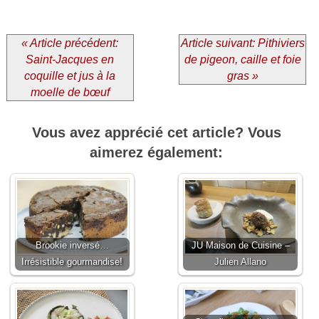
« Article précédent:
Article suivant: Pithiviers
Saint-Jacques en
de pigeon, caille et foie
coquille et jus à la
gras »
moelle de bœuf
Vous avez apprécié cet article? Vous
aimerez également:
Brookie inversé…
JU Maison de Cuisine –
Irrésistible gourmandise!
Julien Allano