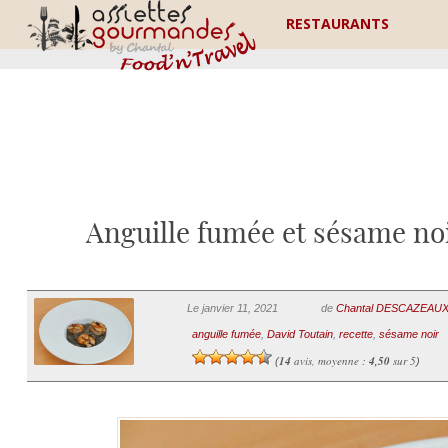
RESTAURANTS
Anguille fumée et sésame noi
Le janvier 11, 2021
de
Chantal DESCAZEAU
anguille fumée
,
David Toutain
,
recette
,
sésame noir
14
avis, moyenne :
4,50
sur 5
(
)