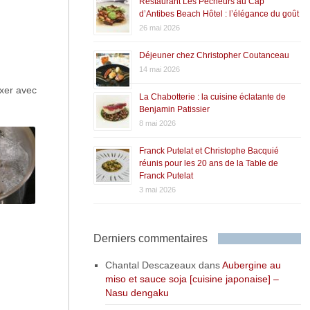
Restaurant Les Pêcheurs au Cap
d’Antibes Beach Hôtel : l’élégance du goût
26 mai 2026
Déjeuner chez Christopher Coutanceau
14 mai 2026
ixer avec
La Chabotterie : la cuisine éclatante de
Benjamin Patissier
8 mai 2026
Franck Putelat et Christophe Bacquié
réunis pour les 20 ans de la Table de
Franck Putelat
3 mai 2026
Derniers commentaires
Chantal Descazeaux
dans
Aubergine au
miso et sauce soja [cuisine japonaise] –
Nasu dengaku