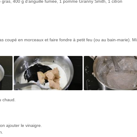
e gras, 400 g d’anguille fumée, 1 pomme Granny Smith, 1 citron
as coupé en morceaux et faire fondre à petit feu (ou au bain-marie). M
u chaud.
on ajouter le vinaigre.
n.