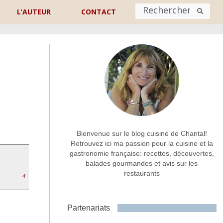
L’AUTEUR
CONTACT
Nom
*
rénom
Nom
Adresse de contact
*
Bienvenue sur le blog cuisine de Chantal!
Retrouvez ici ma passion pour la cuisine et la
gastronomie française: recettes, découvertes,
Commentaire ou message
*
balades gourmandes et avis sur les
restaurants
4
Partenariats