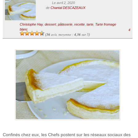
Le avril 2, 2020
de
Chantal DESCAZEAUX
Christophe Hay
,
dessert
,
pâtisserie
,
recette
,
tarte
,
Tarte fromage
blanc
4
36
avis, moyenne :
4,36
sur 5
(
)
Confinés chez eux, les Chefs postent sur les réseaux sociaux des