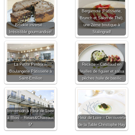
Bergamote (Pâtisserie,
Brunch et Salon de Thé),
Brookie inversé…
une 2ème boutique à
Irrésistible gourmandise!
Stalingrad!
La Petite Perdrix –
Recette – Cabillaud en
Boulangerie Pâtisserie à
feuilles de figuier et salsa
Saint-Emilion
pêches huile de basilic
Immersion à Fleur de Loire
à Blois – Relais&Châteaux
Fleur de Loire – Découverte
5*
de la Table Christophe Hay