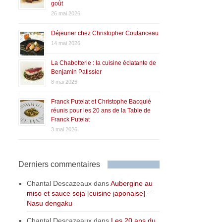
goût
26 mai 2026
Déjeuner chez Christopher Coutanceau
14 mai 2026
La Chabotterie : la cuisine éclatante de
Benjamin Patissier
8 mai 2026
Franck Putelat et Christophe Bacquié
réunis pour les 20 ans de la Table de
Franck Putelat
3 mai 2026
Derniers commentaires
Chantal Descazeaux
dans
Aubergine au
miso et sauce soja [cuisine japonaise] –
Nasu dengaku
Chantal Descazeaux
dans
Les 20 ans du