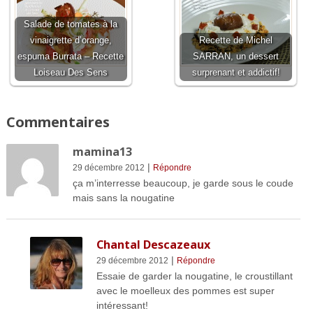
Salade de tomates à la
vinaigrette d’orange,
Recette de Michel
espuma Burrata – Recette
SARRAN, un dessert
Loiseau Des Sens
surprenant et addictif!
Commentaires
mamina13
|
29 décembre 2012
Répondre
ça m’interresse beaucoup, je garde sous le coude
mais sans la nougatine
Chantal Descazeaux
|
29 décembre 2012
Répondre
Essaie de garder la nougatine, le croustillant
avec le moelleux des pommes est super
intéressant!