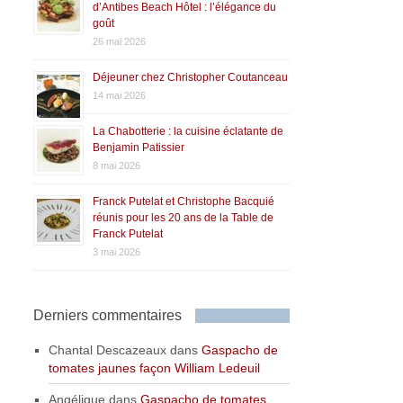
d’Antibes Beach Hôtel : l’élégance du
goût
26 mai 2026
Déjeuner chez Christopher Coutanceau
14 mai 2026
La Chabotterie : la cuisine éclatante de
Benjamin Patissier
8 mai 2026
Franck Putelat et Christophe Bacquié
réunis pour les 20 ans de la Table de
Franck Putelat
3 mai 2026
Derniers commentaires
Chantal Descazeaux
dans
Gaspacho de
tomates jaunes façon William Ledeuil
Angélique
dans
Gaspacho de tomates