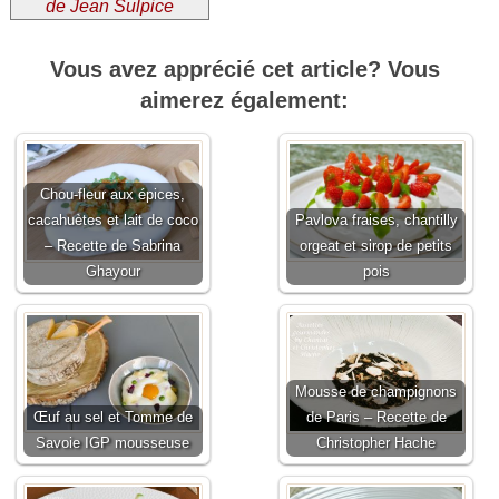
de Jean Sulpice
Vous avez apprécié cet article? Vous
aimerez également:
Chou-fleur aux épices,
cacahuètes et lait de coco
Pavlova fraises, chantilly
– Recette de Sabrina
orgeat et sirop de petits
Ghayour
pois
Mousse de champignons
Œuf au sel et Tomme de
de Paris – Recette de
Savoie IGP mousseuse
Christopher Hache