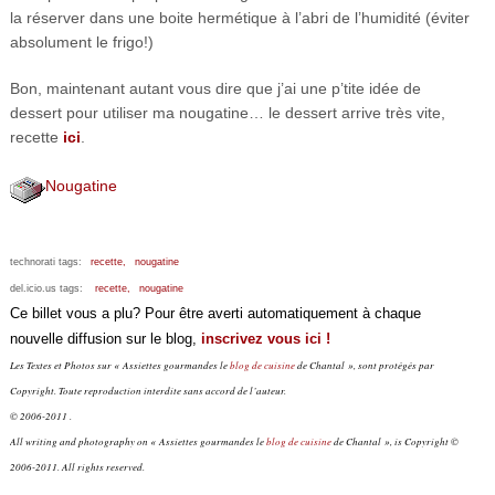
la réserver dans une boite hermétique à l’abri de l’humidité (éviter
absolument le frigo!)
Bon, maintenant autant vous dire que j’ai une p’tite idée de
dessert pour utiliser ma nougatine… le dessert arrive très vite,
recette
ici
.
Nougatine
technorati tags:
recette,
nougatine
del.icio.us tags:
recette,
nougatine
Ce billet vous a plu? Pour être averti automatiquement à chaque
nouvelle diffusion sur le blog,
inscrivez vous ici !
Les Textes et Photos sur « Assiettes gourmandes le
blog de cuisine
de Chantal », sont protégés par
Copyright. Toute reproduction interdite sans accord de l’auteur.
© 2006-2011 .
All writing and photography on « Assiettes gourmandes le
blog de cuisine
de Chantal », is Copyright ©
2006-2011. All rights reserved.