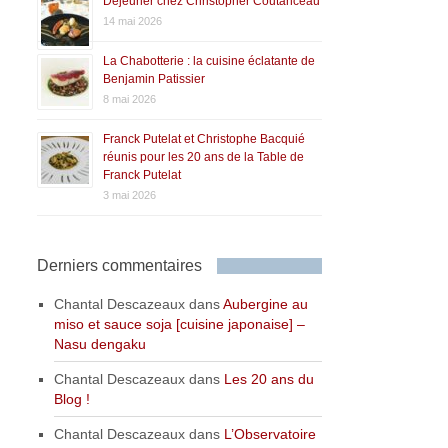
Déjeuner chez Christopher Coutanceau
14 mai 2026
La Chabotterie : la cuisine éclatante de
Benjamin Patissier
8 mai 2026
Franck Putelat et Christophe Bacquié
réunis pour les 20 ans de la Table de
Franck Putelat
3 mai 2026
Derniers commentaires
Chantal Descazeaux
dans
Aubergine au
miso et sauce soja [cuisine japonaise] –
Nasu dengaku
Chantal Descazeaux
dans
Les 20 ans du
Blog !
Chantal Descazeaux
dans
L’Observatoire