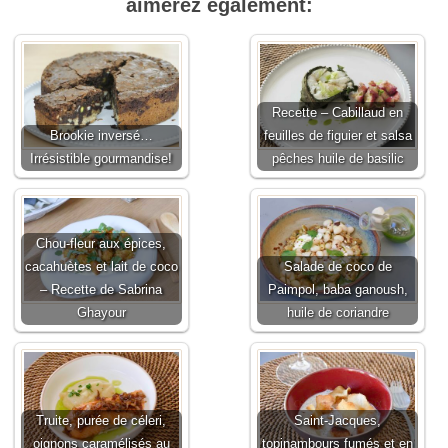
aimerez également:
Recette – Cabillaud en
Brookie inversé…
feuilles de figuier et salsa
Irrésistible gourmandise!
pêches huile de basilic
Chou-fleur aux épices,
cacahuètes et lait de coco
Salade de coco de
– Recette de Sabrina
Paimpol, baba ganoush,
Ghayour
huile de coriandre
Truite, purée de céleri,
Saint-Jacques,
oignons caramélisés au
topinambours fumés et en