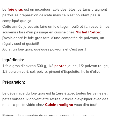
Le
foie gras
est un incontournable des fêtes; certains craignent
parfois sa préparation délicate mais ce n’est pourtant pas si
compliqué que ça.
Cette année je voulais faire un foie façon roulé et j’ai ressorti mes
souvenirs lors d’un passage en cuisine chez
Michel Portos
:
j’avais adoré le foie gras farci d’une compotée de poivrons, un
régal visuel et gustatif!
Alors, un foie gras, quelques poivrons et c’est parti!
Ingrédients:
1 foie gras d’environ 500 g, 1/2
poivron
jaune, 1/2 poivron rouge,
1/2 poivron vert, sel, poivre, piment d’Espelette, huile d’olive.
Préparation:
Le déveinage du foie gras est la 1ère étape; toutes les veines et
petits vaisseaux doivent être retirés, difficile d’expliquer avec des
mots, la petite vidéo chez
Cuisinerenligne
vous dira tout!
Préparer la compotée de poivrons: couper les poivrons en