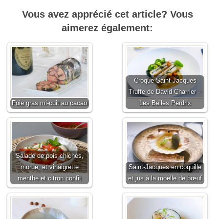
Vous avez apprécié cet article? Vous
aimerez également:
Croque Saint-Jacques
Truffe de David Charrier –
Foie gras mi-cuit au cacao
Les Belles Perdrix
Salade de pois chiches,
morue, et vinaigrette
Saint-Jacques en coquille
menthe et citron confit
et jus à la moelle de bœuf