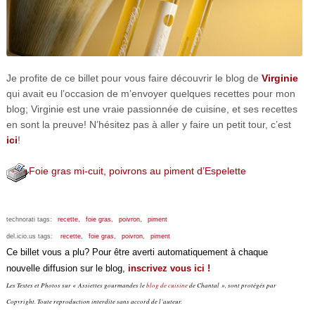
Je profite de ce billet pour vous faire découvrir le blog de
Virginie
qui avait eu l’occasion de m’envoyer quelques recettes pour mon
blog; Virginie est une vraie passionnée de cuisine, et ses recettes
en sont la preuve! N’hésitez pas à aller y faire un petit tour, c’est
ici
!
Foie gras mi-cuit, poivrons au piment d’Espelette
technorati tags:
recette,
foie gras,
poivron,
piment
del.icio.us tags:
recette,
foie gras,
poivron,
piment
Ce billet vous a plu? Pour être averti automatiquement à chaque
nouvelle diffusion sur le blog,
inscrivez vous ici !
Les Textes et Photos sur « Assiettes gourmandes le
blog de cuisine
de Chantal », sont protégés par
Copyright. Toute reproduction interdite sans accord de l’auteur.