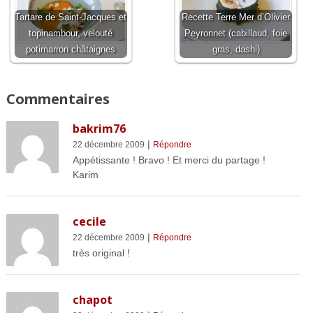
Tartare de Saint-Jacques et
Recette Terre Mer d’Olivier
topinambour, velouté
Peyronnet (cabillaud, foie
potimarron châtaignes
gras, dashi)
Commentaires
bakrim76
|
22 décembre 2009
Répondre
Appétissante ! Bravo ! Et merci du partage !
Karim
cecile
|
22 décembre 2009
Répondre
très original !
chapot