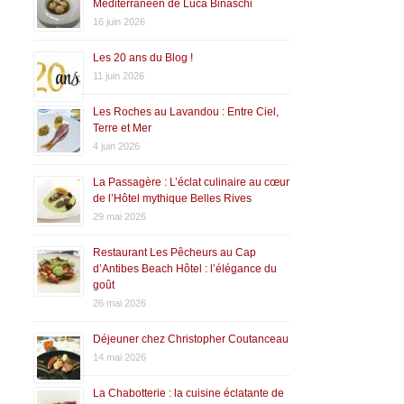
Méditerranéen de Luca Binaschi
16 juin 2026
Les 20 ans du Blog !
11 juin 2026
Les Roches au Lavandou : Entre Ciel,
Terre et Mer
4 juin 2026
La Passagère : L’éclat culinaire au cœur
de l’Hôtel mythique Belles Rives
29 mai 2026
Restaurant Les Pêcheurs au Cap
d’Antibes Beach Hôtel : l’élégance du
goût
26 mai 2026
Déjeuner chez Christopher Coutanceau
14 mai 2026
La Chabotterie : la cuisine éclatante de