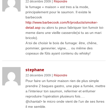
|
22 décembre 2009
Répondre
le fumage « maison » est tres a la mode,
principalement pour le saumon. Il existe le
barbecook
http://www.barbecook.com/fr/products/smoker-
detail.asp
ou alors tu peux fabriquer ton fumoir toi-
meme dans une vieille casserole(si tu as un mari
bricolo).
A toi de choisir le bois de fumage: être, chêne,
pommier, genevrier, vigne,… ou même des
copeaux de fûts ayant contenu du whisky!
stephane
|
22 décembre 2009
Répondre
Pour faire un fumoir maison rien de plus simple
prendre 2 baques gastro, une pipe a fumée, mettre
a l’interieur ton saumon, refermer et enfumer
reproduire l’opération plusieurs fois….
@chantal> le micro onde vient de l’un de ses livres
il me semble.