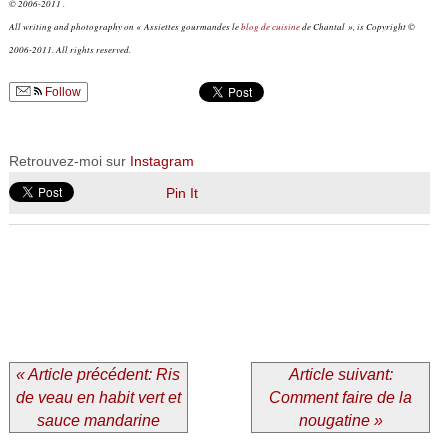
© 2006-2011 .
All writing and photography on « Assiettes gourmandes le
blog de cuisine
de Chantal », is Copyright ©
2006-2011. All rights reserved.
Follow
Retrouvez-moi sur
Instagram
Pin It
« Article précédent: Ris
Article suivant:
de veau en habit vert et
Comment faire de la
sauce mandarine
nougatine »