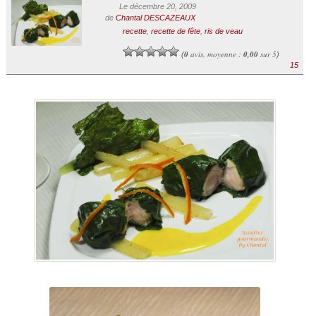
Le décembre 20, 2009
de
Chantal DESCAZEAUX
recette
,
recette de fête
,
ris de veau
0
avis, moyenne :
0,00
sur 5
(
)
15