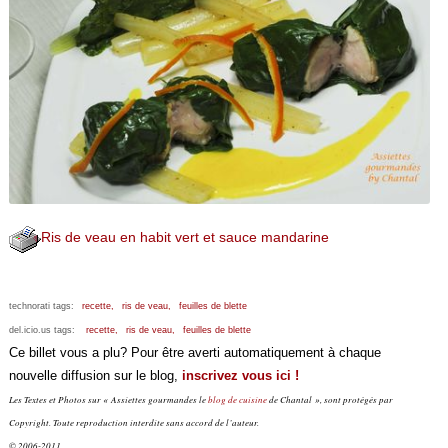
Ris de veau en habit vert et sauce mandarine
technorati tags:
recette,
ris de veau,
feuilles de blette
del.icio.us tags:
recette,
ris de veau,
feuilles de blette
Ce billet vous a plu? Pour être averti automatiquement à chaque
nouvelle diffusion sur le blog,
inscrivez vous ici !
Les Textes et Photos sur « Assiettes gourmandes le
blog de cuisine
de Chantal », sont protégés par
Copyright. Toute reproduction interdite sans accord de l’auteur.
© 2006-2011 .