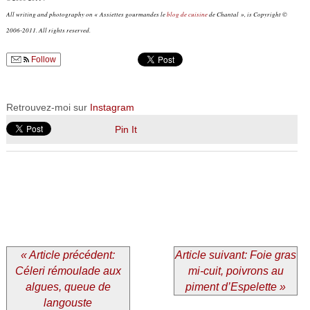
All writing and photography on « Assiettes gourmandes le
blog de cuisine
de Chantal », is Copyright ©
2006-2011. All rights reserved.
Follow
Retrouvez-moi sur
Instagram
Pin It
« Article précédent:
Article suivant: Foie gras
Céleri rémoulade aux
mi-cuit, poivrons au
algues, queue de
piment d’Espelette »
langouste