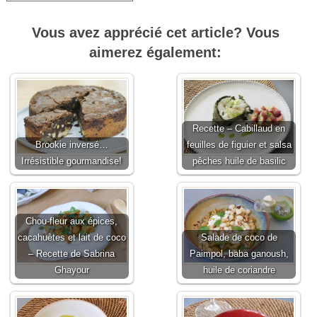
Vous avez apprécié cet article? Vous
aimerez également:
Recette – Cabillaud en
Brookie inversé…
feuilles de figuier et salsa
Irrésistible gourmandise!
pêches huile de basilic
Chou-fleur aux épices,
cacahuètes et lait de coco
Salade de coco de
– Recette de Sabrina
Paimpol, baba ganoush,
Ghayour
huile de coriandre