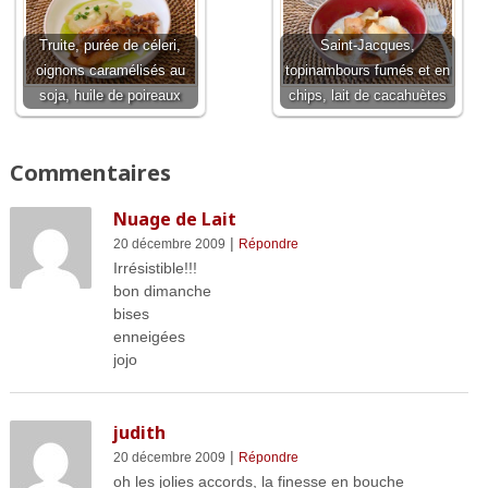
Truite, purée de céleri,
Saint-Jacques,
oignons caramélisés au
topinambours fumés et en
soja, huile de poireaux
chips, lait de cacahuètes
Commentaires
Nuage de Lait
|
20 décembre 2009
Répondre
Irrésistible!!!
bon dimanche
bises
enneigées
jojo
judith
|
20 décembre 2009
Répondre
oh les jolies accords, la finesse en bouche