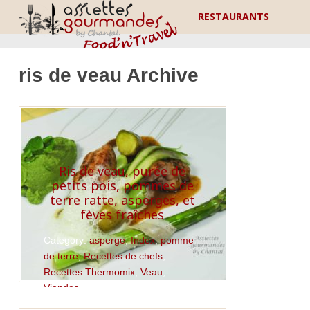
RESTAURANTS
ris de veau Archive
Ris de veau, purée de
petits pois, pommes de
terre ratte, asperges, et
fèves fraîches
Category:
asperge
,
Index
,
pomme
de terre
,
Recettes de chefs
,
Recettes Thermomix
,
Veau
,
Viandes