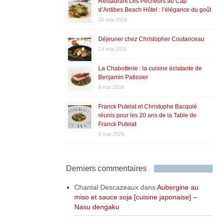
Restaurant Les Pêcheurs au Cap
d’Antibes Beach Hôtel : l’élégance du goût
26 mai 2026
Déjeuner chez Christopher Coutanceau
14 mai 2026
La Chabotterie : la cuisine éclatante de
Benjamin Patissier
8 mai 2026
Franck Putelat et Christophe Bacquié
réunis pour les 20 ans de la Table de
Franck Putelat
3 mai 2026
Derniers commentaires
Chantal Descazeaux
dans
Aubergine au
miso et sauce soja [cuisine japonaise] –
Nasu dengaku