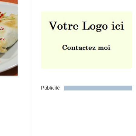
ts
dex
,
Envoyer
Publicité