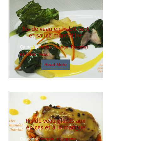
Read More
Ris de veau en habit vert
et sauce mandarine
Category:
Index
,
orange
,
Recettes
de fêtes
,
Veau
Read More
Ris de veau glacés aux
épices et à la mangue
Category:
carotte
,
courgette
,