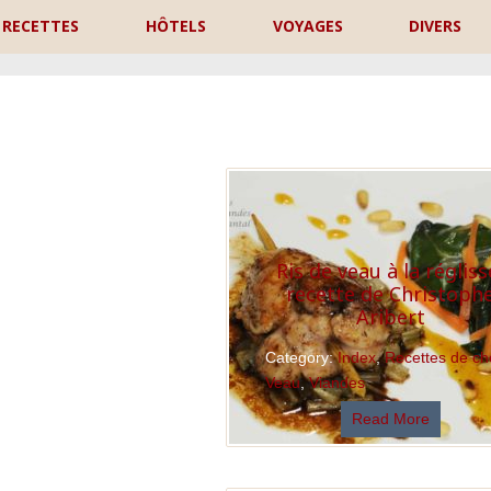
RECETTES
HÔTELS
VOYAGES
DIVERS
P
Ris de veau à la régliss
recette de Christoph
Aribert
Category:
Index
,
Recettes de ch
Veau
,
Viandes
Read More