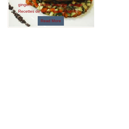
gingembre
,
Index
,
mangue
,
orange
,
Recettes de fêtes
,
Veau
,
Viandes
Read More