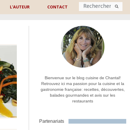
L’AUTEUR
CONTACT
Nom
*
rénom
Nom
Adresse de contact
*
e,
e
Bienvenue sur le blog cuisine de Chantal!
Retrouvez ici ma passion pour la cuisine et la
gastronomie française: recettes, découvertes,
Commentaire ou message
*
efs
,
balades gourmandes et avis sur les
restaurants
Partenariats