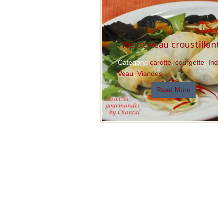
Ris de veau croustillan
Category:
carotte
,
courgette
,
In
Veau
,
Viandes
Read More