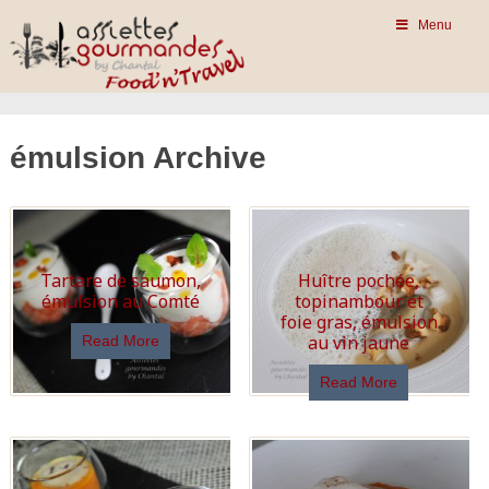
Menu
émulsion Archive
Tartare de saumon,
Huître pochée,
émulsion au Comté
topinambour et
foie gras, émulsion
au vin jaune
Read More
Read More