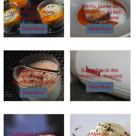
Velouté de
Merlu, purée de
potimarron, cèpes
potimarron au lait
et écume café
de coco et écume
Read More
Read More
Cappuccino de
Bamix: la clé des
topinambour,
émulsions réussies!
écume de foie gras
Read More
Read More
Cabillaud au lait de
Abricots