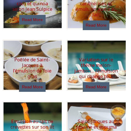
coco et quinoa
caramélisés et
selon Jean Sulpice
émulsion au riz au
lait
Read More
Read More
Poêlée de Saint-
Variation sur le
Jacques à
thème melon-
l’émulsion de foie
jambon… l’émulsion
gras
qui change tout
Read More
Read More
Emulsion au lait de
Saint-Jacques au
crevettes sur son lit
sésame et espuma