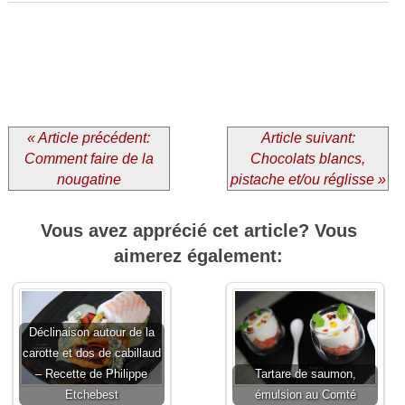
« Article précédent:
Article suivant:
Comment faire de la
Chocolats blancs,
nougatine
pistache et/ou réglisse »
Vous avez apprécié cet article? Vous
aimerez également:
Déclinaison autour de la
carotte et dos de cabillaud
– Recette de Philippe
Tartare de saumon,
Etchebest
émulsion au Comté