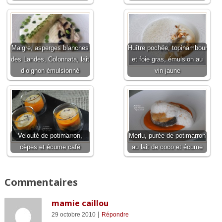
Maigre, asperges blanches
Huître pochée, topinambour
des Landes, Colonnata, lait
et foie gras, émulsion au
d’oignon émulsionné
vin jaune
Velouté de potimarron,
Merlu, purée de potimarron
cèpes et écume café
au lait de coco et écume
Commentaires
mamie caillou
|
29 octobre 2010
Répondre