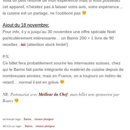
Voilà un petit résumé de mon expérience mais si vous possédez
cet appareil, n’hésitez pas à laisser votre avis, votre expérience…
la cuisine est un partage, ne l’oublions pas
Ajout du 18 novembre:
Pour info, il y a jusqu’au 30 novembre une offre spéciale Noël
particulièrement intéressante… un Bamix 200 + 1 livre de 90
recettes :
ici
(attention stock limité!)
P.S.:
Ce billet fera probablement sourire les internautes suisses, chez
qui le Bamix fait partie intégrante du matériel de cuisine depuis de
nombreuses années; mais en France, on a toujours un métro de
retard… normal il est en grève
NB: Partenariat avec
Meilleur du Chef
, mais billet non sponsorisé par
Bamix
technorati tags:
Bamix,
mixeur plongeur
del.icio.us tags:
Bamix,
mixeur plongeur