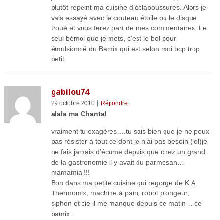
plutôt repeint ma cuisine d’éclaboussures. Alors je
vais essayé avec le couteau étoile ou le disque
troué et vous ferez part de mes commentaires. Le
seul bémol que je mets, c’est le bol pour
émulsionné du Bamix qui est selon moi bcp trop
petit.
gabilou74
|
29 octobre 2010
Répondre
alala ma Chantal
vraiment tu exagères….tu sais bien que je ne peux
pas résister à tout ce dont je n’ai pas besoin (lol)je
ne fais jamais d’écume depuis que chez un grand
de la gastronomie il y avait du parmesan…
mamamia !!!
Bon dans ma petite cuisine qui regorge de K.A.
Thermomix, machine à pain, robot plongeur,
siphon et cie il me manque depuis ce matin …ce
bamix..