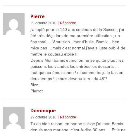
Pierre
|
29 octobre 2010
Répondre
j’ai opté pour le 140 aux couleurs de la Suisse ; j’ai
été très déçu lors de ma première utilisation ; un
flop total… l’émulsion ..mer d’huile. Bamix .. ben
mixe pas …mais c’est normal j’avais juste oublié de
mettre le couteau étoilé !!!
Depuis Mon bamix et moi on ne se quitte plus ; les
poissons les viandes les entrées les desserts …
faut que ça émulsionne ! et comme toi je le fais en
deux temps ! je suis devenu le roi du 45°!
Bizz
Pierrot
Dominique
|
29 octobre 2010
Répondre
Tu as bien raison, en bonne suisse j’ai mon Bamix
depuis mon mariage, c’est-à-dire 30 ans…..Et je ne