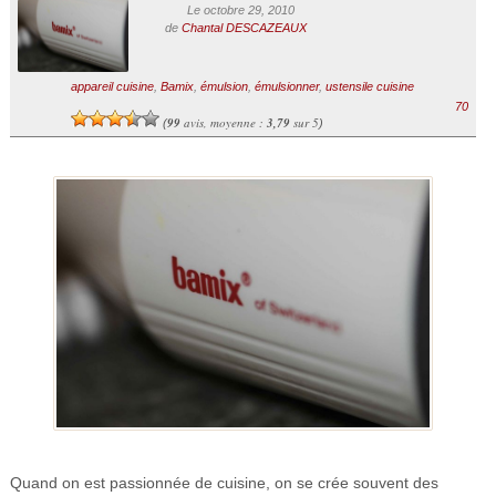
Le octobre 29, 2010
de
Chantal DESCAZEAUX
appareil cuisine
,
Bamix
,
émulsion
,
émulsionner
,
ustensile cuisine
70
99
avis, moyenne :
3,79
sur 5
(
)
Quand on est passionnée de cuisine, on se crée souvent des