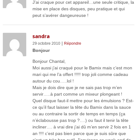
J’ai craque pour cet appareil…une seule critique, la
mise en place des disques, peu pratique et qui
peut s’avérer dangeureuse !
sandra
|
29 octobre 2010
Répondre
Bonjour
Bonjour Chantal,
Moi aussi j’ai craqué pour le Bamix mais c’est mon
mari qui me l’a offert !!!!! trop joli comme cadeau
autour du cou…..lol !
Mais je dois dire que je ne sais pas trop m’en
servir…..à part comme un mixeur plongeant !
Quel disque faut-il mettre pour les émulsions ? Est-
ce qu’il faut laisser la tête du Bamix dans la sauce
ou au contraire la sortir de temps en temps (ça
n’éclabousse pas trop ?….) ou faut il tenir la tête
incliner…. à vrai dire j’ai dû m’en servir 2 fois en 1
an !!!! c’est pas bien parce que je suis sûre que
c’est un très bon outil. J’envisage ce week-end de