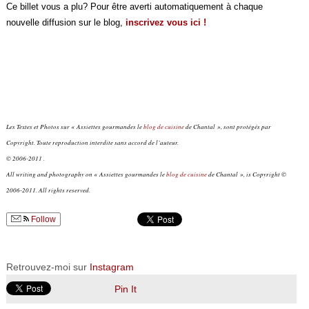
Ce billet vous a plu? Pour être averti automatiquement à chaque
nouvelle diffusion sur le blog,
inscrivez vous ici !
Les Textes et Photos sur « Assiettes gourmandes le
blog de cuisine
de Chantal », sont protégés par
Copyright. Toute reproduction interdite sans accord de l’auteur.
© 2006-2011 .
All writing and photography on « Assiettes gourmandes le
blog de cuisine
de Chantal », is Copyright ©
2006-2011. All rights reserved.
Follow
Retrouvez-moi sur
Instagram
Pin It