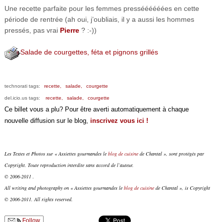
Une recette parfaite pour les femmes presséééééées en cette
période de rentrée (ah oui, j’oubliais, il y a aussi les hommes
pressés, pas vrai
Pierre
? :-))
Salade de courgettes, féta et pignons grillés
technorati tags:
recette,
salade,
courgette
del.icio.us tags:
recette,
salade,
courgette
Ce billet vous a plu? Pour être averti automatiquement à chaque
nouvelle diffusion sur le blog,
inscrivez vous ici !
Les Textes et Photos sur « Assiettes gourmandes le
blog de cuisine
de Chantal », sont protégés par
Copyright. Toute reproduction interdite sans accord de l’auteur.
© 2006-2011 .
All writing and photography on « Assiettes gourmandes le
blog de cuisine
de Chantal », is Copyright
© 2006-2011. All rights reserved.
Follow