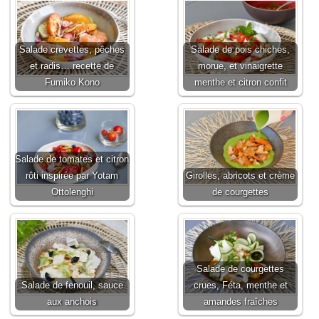
Salade crevettes, pêches
Salade de pois chiches,
et radis… recette de
morue, et vinaigrette
Fumiko Kono
menthe et citron confit
Salade de tomates et citron
rôti inspirée par Yotam
Girolles, abricots et crème
Ottolenghi
de courgettes
Salade de courgettes
Salade de fenouil, sauce
crues, Féta, menthe et
aux anchois
amandes fraîches