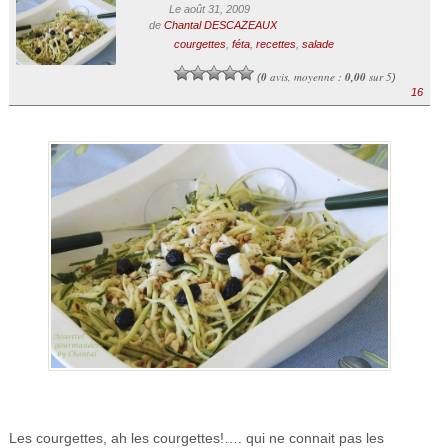
Le août 31, 2009
de
Chantal DESCAZEAUX
courgettes
,
féta
,
recettes
,
salade
0
avis, moyenne :
0,00
sur 5
(
)
16
Les courgettes, ah les courgettes!…. qui ne connait pas les