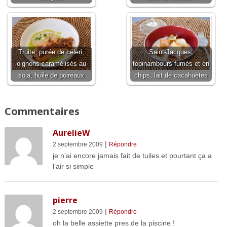
Truite, purée de céleri,
Saint-Jacques,
oignons caramélisés au
topinambours fumés et en
soja, huile de poireaux
chips, lait de cacahuètes
Commentaires
AurelieW
|
2 septembre 2009
Répondre
je n’ai encore jamais fait de tuiles et pourtant ça a
l’air si simple
pierre
|
2 septembre 2009
Répondre
oh la belle assiette pres de la piscine !