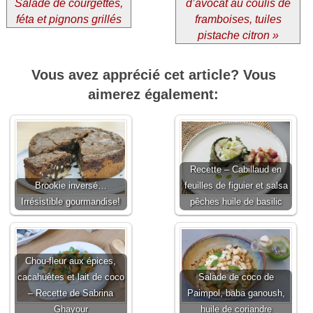
Salade de courgettes,
d’avocat au coulis de
féta et pignons grillés
framboises, tuiles
pistache citron »
Vous avez apprécié cet article? Vous
aimerez également:
Recette – Cabillaud en
Brookie inversé…
feuilles de figuier et salsa
Irrésistible gourmandise!
pêches huile de basilic
Chou-fleur aux épices,
cacahuètes et lait de coco
Salade de coco de
– Recette de Sabrina
Paimpol, baba ganoush,
Ghayour
huile de coriandre