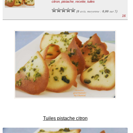
citron
,
pistache
,
recette
,
tuiles
0
avis, moyenne :
0,00
sur 5
(
)
16
Tuiles pistache citron