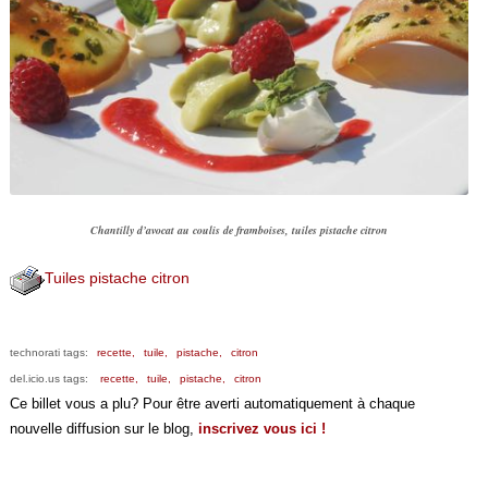
Chantilly d’avocat au coulis de framboises, tuiles pistache citron
Tuiles pistache citron
technorati tags:
recette,
tuile,
pistache,
citron
del.icio.us tags:
recette,
tuile,
pistache,
citron
Ce billet vous a plu? Pour être averti automatiquement à chaque
nouvelle diffusion sur le blog,
inscrivez vous ici !