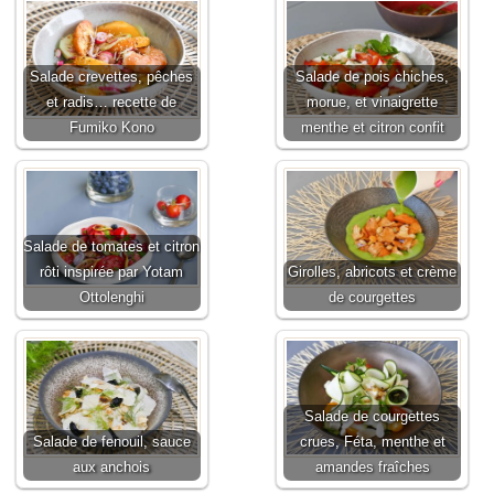
Salade crevettes, pêches
Salade de pois chiches,
et radis… recette de
morue, et vinaigrette
Fumiko Kono
menthe et citron confit
Salade de tomates et citron
rôti inspirée par Yotam
Girolles, abricots et crème
Ottolenghi
de courgettes
Salade de courgettes
Salade de fenouil, sauce
crues, Féta, menthe et
aux anchois
amandes fraîches