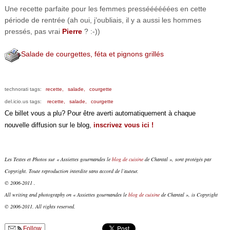
Une recette parfaite pour les femmes presséééééées en cette
période de rentrée (ah oui, j’oubliais, il y a aussi les hommes
pressés, pas vrai
Pierre
? :-))
Salade de courgettes, féta et pignons grillés
technorati tags:
recette,
salade,
courgette
del.icio.us tags:
recette,
salade,
courgette
Ce billet vous a plu? Pour être averti automatiquement à chaque
nouvelle diffusion sur le blog,
inscrivez vous ici !
Les Textes et Photos sur « Assiettes gourmandes le
blog de cuisine
de Chantal », sont protégés par
Copyright. Toute reproduction interdite sans accord de l’auteur.
© 2006-2011 .
All writing and photography on « Assiettes gourmandes le
blog de cuisine
de Chantal », is Copyright
© 2006-2011. All rights reserved.
Follow