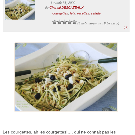
Le août 31, 2009
de
Chantal DESCAZEAUX
courgettes
,
féta
,
recettes
,
salade
0
avis, moyenne :
0,00
sur 5
(
)
16
Les courgettes, ah les courgettes!…. qui ne connait pas les