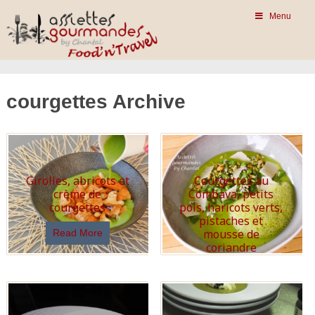
Menu
courgettes Archive
Girolles, abricots et
Courgettes au
crème de
Combava, petits
courgettes
pois, haricots verts,
pistaches et
mousse de
Read More
coriandre
Read More