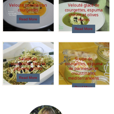
Velouté potimarron
Velouté glacé de
courgettes
courgettes, espuma
chèvre et olives
noires
Read More
Read More
Salade de
Soupe de
courgettes, féta et
courgettes, espuma
pignons grillés
de parmesan et
croustillants
méditerranéens
Read More
Read More