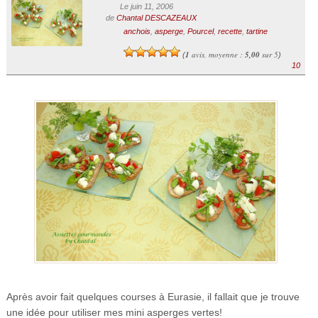
Le juin 11, 2006
de
Chantal DESCAZEAUX
anchois
,
asperge
,
Pourcel
,
recette
,
tartine
1
avis, moyenne :
5,00
sur 5
(
)
10
Après avoir fait quelques courses à Eurasie, il fallait que je trouve
une idée pour utiliser mes mini asperges vertes!