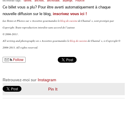
technorati tags:
tartine,
anchois,
anchoïade,
asperge,
Pourcel
Ce billet vous a plu? Pour être averti automatiquement à chaque
nouvelle diffusion sur le blog,
inscrivez vous ici !
Les Textes et Photos sur « Assiettes gourmandes le
blog de cuisine
de Chantal », sont protégés par
Copyright. Toute reproduction interdite sans accord de l’auteur.
© 2006-2011 .
All writing and photography on « Assiettes gourmandes le
blog de cuisine
de Chantal », is Copyright ©
2006-2011. All rights reserved.
Follow
Retrouvez-moi sur
Instagram
Pin It