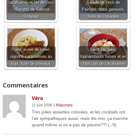
cacahuètes et lait de coco
Salade de coco de
– Recette de Sabrina
Paimpol, baba ganoush,
Ghayour
huile de coriandre
Truite, purée de céleri,
Saint-Jacques,
oignons caramélisés au
topinambours fumés et en
soja, huile de poireaux
chips, lait de cacahuètes
Commentaires
Véro
|
11 juin 2006
Répondre
Très jolies assiettes colorées, et les cocktails ont
l’air sympathiques aussi, mais dis-moi, ça marche
quand même si on a pas de piscine??! (:-S)