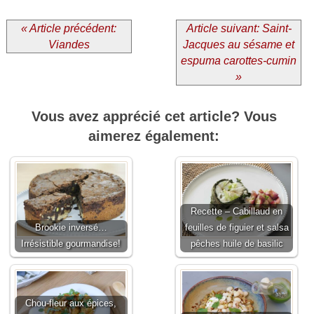
« Article précédent:
Article suivant: Saint-
Viandes
Jacques au sésame et
espuma carottes-cumin
»
Vous avez apprécié cet article? Vous
aimerez également:
Recette – Cabillaud en
Brookie inversé…
feuilles de figuier et salsa
Irrésistible gourmandise!
pêches huile de basilic
Chou-fleur aux épices,