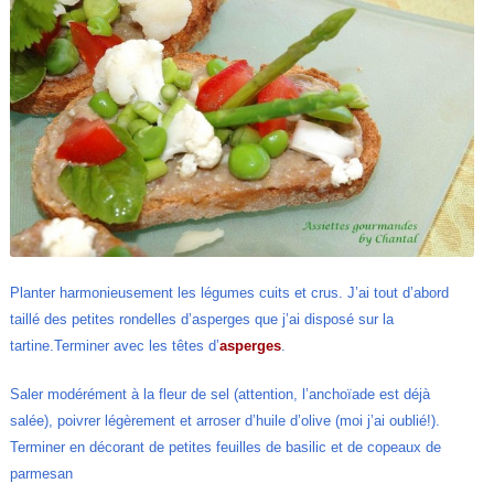
Planter harmonieusement les légumes cuits et crus. J’ai tout d’abord
taillé des petites rondelles d’asperges que j’ai disposé sur la
tartine.Terminer avec les têtes d’
asperges
.
Saler modérément
à la fleur de sel
(attention, l’anchoïade est déjà
salée), poivrer légèrement et arroser d’huile d’olive (moi j’ai oublié!).
Terminer en décorant de petites feuilles de basilic et de copeaux de
parmesan