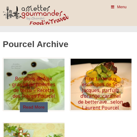
Menu
Pourcel Archive
Bonbons de foie
Fine tarte aux
gras et de pommes
escalopes de St-
de terre – Recette
Jacques, parfum
des Frères Pourcel
d’orange, caramel
de betterave…selon
Laurent Pourcel
Read More
Read More