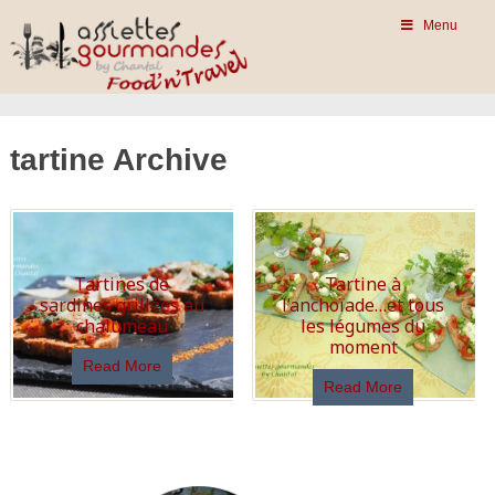
Menu
tartine Archive
Tartines de
Tartine à
sardines grillées au
l’anchoïade…et tous
chalumeau
les légumes du
moment
Read More
Read More