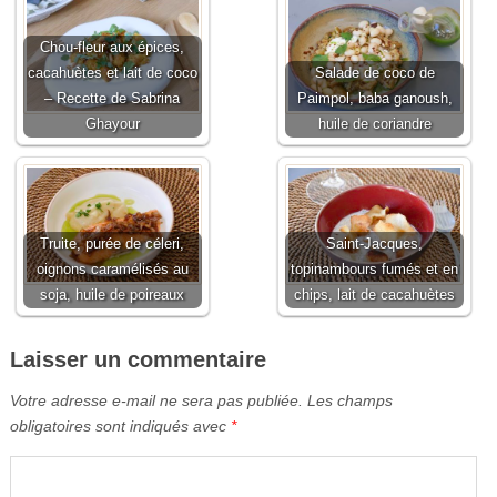
Chou-fleur aux épices,
cacahuètes et lait de coco
Salade de coco de
– Recette de Sabrina
Paimpol, baba ganoush,
Ghayour
huile de coriandre
Truite, purée de céleri,
Saint-Jacques,
oignons caramélisés au
topinambours fumés et en
soja, huile de poireaux
chips, lait de cacahuètes
Laisser un commentaire
Votre adresse e-mail ne sera pas publiée.
Les champs
obligatoires sont indiqués avec
*