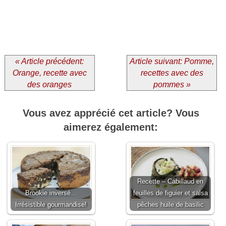
« Article précédent:
Article suivant: Pomme,
Orange, recette avec
recettes avec des
des oranges
pommes »
Vous avez apprécié cet article? Vous
aimerez également:
Recette – Cabillaud en
Brookie inversé…
feuilles de figuier et salsa
Irrésistible gourmandise!
pêches huile de basilic