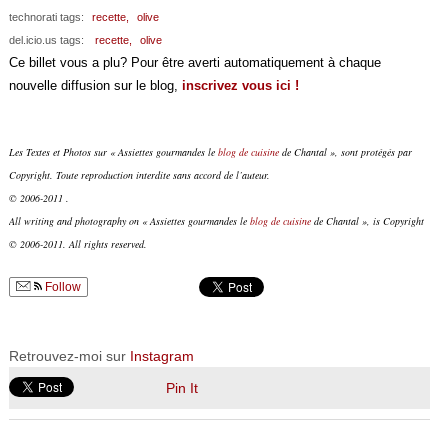
technorati tags:
recette,
olive
del.icio.us tags:
recette,
olive
Ce billet vous a plu? Pour être averti automatiquement à chaque
nouvelle diffusion sur le blog,
inscrivez vous ici !
Les Textes et Photos sur « Assiettes gourmandes le
blog de cuisine
de Chantal », sont protégés par
Copyright. Toute reproduction interdite sans accord de l’auteur.
© 2006-2011 .
All writing and photography on « Assiettes gourmandes le
blog de cuisine
de Chantal », is Copyright
© 2006-2011. All rights reserved.
Follow
Retrouvez-moi sur
Instagram
Pin It