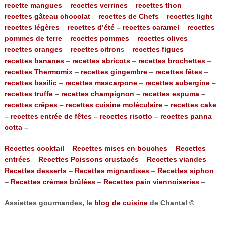
recette mangues
–
recettes verrines
–
recettes thon
–
recettes gâteau chocolat
–
recettes de Chefs
–
recettes light
recettes légères
–
recettes d’été –
recettes caramel
–
recettes
pommes de terre
–
recettes pommes
–
recettes olives
–
recettes oranges
–
recettes citron
s –
recettes figues
–
recettes bananes
–
recettes abricots
–
recettes brochettes
–
recettes Thermomix
–
recettes gingembre
–
recettes fêtes
–
recettes basilic
–
recettes mascarpone
–
recettes aubergine
–
recettes truffe
–
recettes champignon
–
recettes espuma
–
recettes crêpes
–
recettes cuisine moléculaire
–
recettes cake
–
recettes entrée de fêtes
–
recettes risotto
–
recettes panna
cotta
–
Recettes cocktail
–
Recettes mises en bouches
–
Recettes
entrées
–
Recettes Poissons crustacés
–
Recettes viandes
–
Recettes desserts
–
Recettes mignardises
–
Recettes siphon
–
Recettes crèmes brûlées
–
Recettes pain viennoiseries
–
Assiettes gourmandes, le
blog de cuisine
de Chantal ©