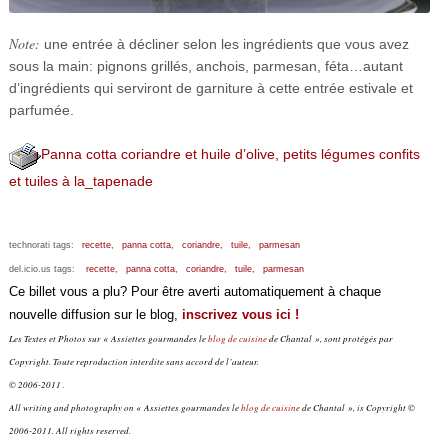
Note:
une entrée à décliner selon les ingrédients que vous avez
sous la main: pignons grillés, anchois, parmesan, féta…autant
d’ingrédients qui serviront de garniture à cette entrée estivale et
parfumée.
Panna cotta coriandre et huile d’olive, petits légumes confits
et tuiles à la_tapenade
technorati tags:
recette,
panna cotta,
coriandre,
tuile,
parmesan
del.icio.us tags:
recette,
panna cotta,
coriandre,
tuile,
parmesan
Ce billet vous a plu? Pour être averti automatiquement à chaque
nouvelle diffusion sur le blog,
inscrivez vous ici !
Les Textes et Photos sur « Assiettes gourmandes le
blog de cuisine
de Chantal », sont protégés par
Copyright. Toute reproduction interdite sans accord de l’auteur.
© 2006-2011 .
All writing and photography on « Assiettes gourmandes le
blog de cuisine
de Chantal », is Copyright ©
2006-2011. All rights reserved.