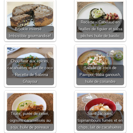
Recette – Cabillaud en
Brookie inversé…
feuilles de figuier et salsa
Irrésistible gourmandise!
pêches huile de basilic
Chou-fleur aux épices,
cacahuètes et lait de coco
Salade de coco de
– Recette de Sabrina
Paimpol, baba ganoush,
Ghayour
huile de coriandre
Truite, purée de céleri,
Saint-Jacques,
oignons caramélisés au
topinambours fumés et en
soja, huile de poireaux
chips, lait de cacahuètes