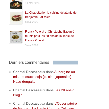
14 mai 2026
La Chabotterie : la cuisine éclatante de
Benjamin Patissier
8 mai 2026
Franck Putelat et Christophe Bacquié
réunis pour les 20 ans de la Table de
Franck Putelat
3 mai 2026
Derniers commentaires
Chantal Descazeaux
dans
Aubergine au
miso et sauce soja [cuisine japonaise] –
Nasu dengaku
Chantal Descazeaux
dans
Les 20 ans du
Blog !
Chantal Descazeaux
dans
L’Observatoire
du Gabriel : La Haute Couture Culinaire