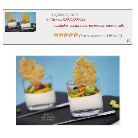
Le juillet 17, 2010
de
Chantal DESCAZEAUX
coriandre
,
panna cotta
,
parmesan
,
recette
,
tuile
1
avis, moyenne :
5,00
sur 5
(
)
20