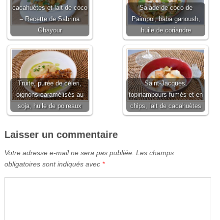
cacahuètes et lait de coco
Salade de coco de
– Recette de Sabrina
Paimpol, baba ganoush,
Ghayour
huile de coriandre
Truite, purée de céleri,
Saint-Jacques,
oignons caramélisés au
topinambours fumés et en
soja, huile de poireaux
chips, lait de cacahuètes
Laisser un commentaire
Votre adresse e-mail ne sera pas publiée.
Les champs
obligatoires sont indiqués avec
*