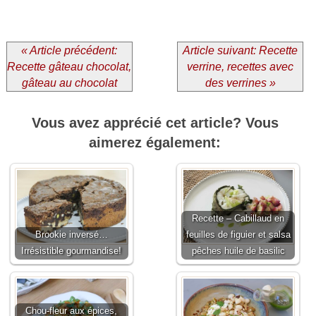
« Article précédent:
Article suivant: Recette
Recette gâteau chocolat,
verrine, recettes avec
gâteau au chocolat
des verrines »
Vous avez apprécié cet article? Vous
aimerez également:
Recette – Cabillaud en
Brookie inversé…
feuilles de figuier et salsa
Irrésistible gourmandise!
pêches huile de basilic
Chou-fleur aux épices,