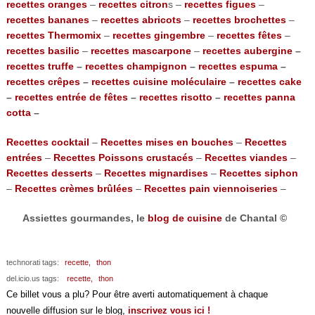
recettes oranges
–
recettes citron
s –
recettes figues
–
recettes bananes
–
recettes abricots
–
recettes brochettes
–
recettes Thermomix
–
recettes gingembre
–
recettes fêtes
–
recettes basilic
–
recettes mascarpone
–
recettes aubergine
–
recettes truffe
–
recettes champignon
–
recettes espuma
–
recettes crêpes
–
recettes cuisine moléculaire
–
recettes cake
–
recettes entrée de fêtes
–
recettes risotto
–
recettes panna
cotta
–
Recettes cocktail
–
Recettes mises en bouches
–
Recettes
entrées
–
Recettes Poissons crustacés
–
Recettes viandes
–
Recettes desserts
–
Recettes mignardises
–
Recettes siphon
–
Recettes crèmes brûlées
–
Recettes pain viennoiseries
–
Assiettes gourmandes, le
blog de cuisine
de Chantal ©
technorati tags:
recette,
thon
del.icio.us tags:
recette,
thon
Ce billet vous a plu? Pour être averti automatiquement à chaque
nouvelle diffusion sur le blog,
inscrivez vous ici !