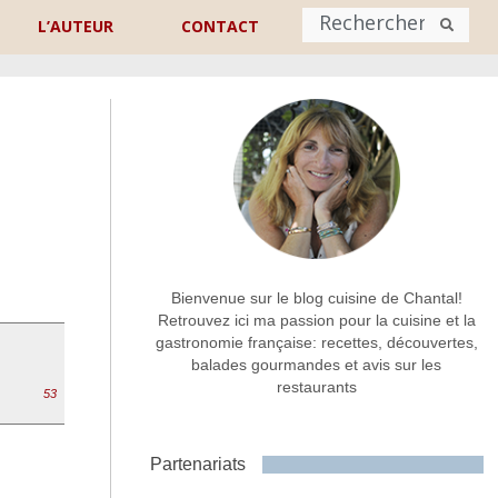
L’AUTEUR
CONTACT
Nom
*
rénom
Nom
Adresse de contact
*
Bienvenue sur le blog cuisine de Chantal!
Retrouvez ici ma passion pour la cuisine et la
gastronomie française: recettes, découvertes,
Commentaire ou message
*
balades gourmandes et avis sur les
restaurants
53
Partenariats