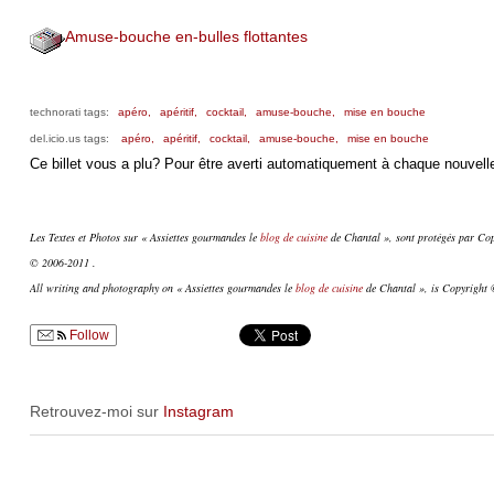
Amuse-bouche en-bulles flottantes
technorati tags:
apéro,
apéritif,
cocktail,
amuse-bouche,
mise en bouche
del.icio.us tags:
apéro,
apéritif,
cocktail,
amuse-bouche,
mise en bouche
Ce billet vous a plu? Pour être averti automatiquement à chaque nouvelle
Les Textes et Photos sur « Assiettes gourmandes le
blog de cuisine
de Chantal », sont protégés par Copy
© 2006-2011 .
All writing and photography on « Assiettes gourmandes le
blog de cuisine
de Chantal », is Copyright ©
Follow
Retrouvez-moi sur
Instagram