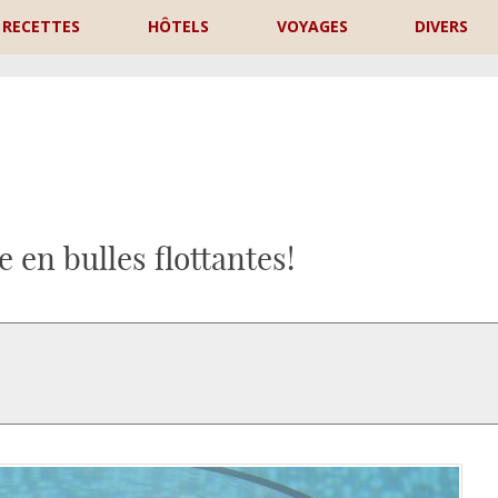
RECETTES
HÔTELS
VOYAGES
DIVERS
P
en bulles flottantes!