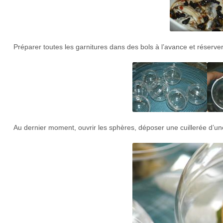
Préparer toutes les garnitures dans des bols à l’avance et réserver
Au dernier moment, ouvrir les sphères, déposer une cuillerée d’un