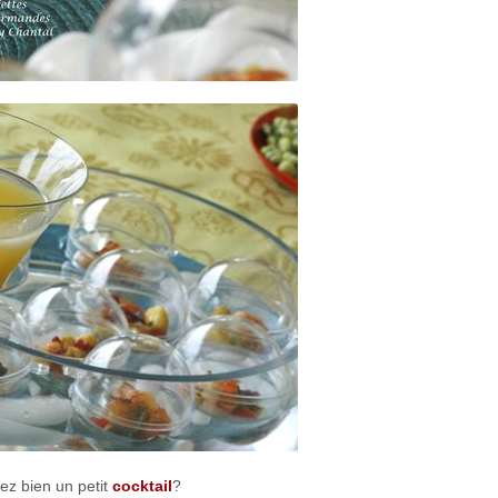
ez bien un petit
cocktail
?