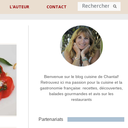
L’AUTEUR
CONTACT
Nom
*
rénom
Nom
Adresse de contact
*
n
Bienvenue sur le blog cuisine de Chantal!
Retrouvez ici ma passion pour la cuisine et la
tes
gastronomie française: recettes, découvertes,
Commentaire ou message
*
balades gourmandes et avis sur les
restaurants
Partenariats