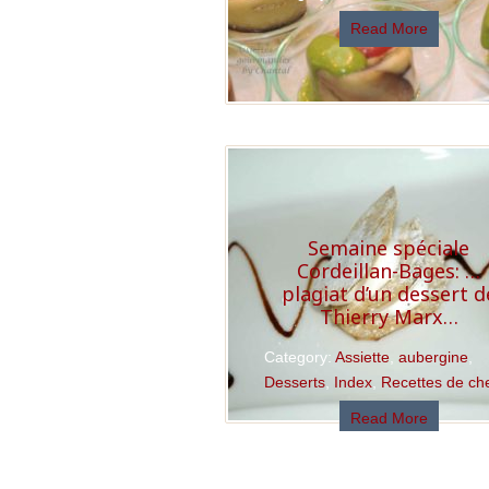
Read More
Semaine spéciale
Cordeillan-Bages: …
plagiat d’un dessert d
Thierry Marx…
Category:
Assiette
,
aubergine
,
Desserts
,
Index
,
Recettes de ch
Read More