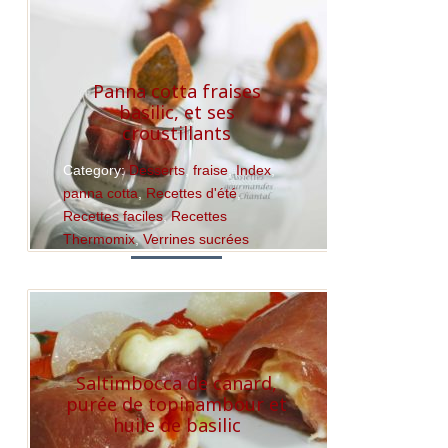
Panna cotta fraises
basilic, et ses
croustillants
Category:
Desserts
,
fraise
,
Index
,
panna cotta
,
Recettes d'été
,
Recettes faciles
,
Recettes
Thermomix
,
Verrines sucrées
Read More
Saltimbocca de canard,
purée de topinambour et
huile de basilic