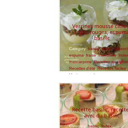
Verrines mousse citro
fruits rouges, espum
basilic
Category:
basilic
,
citron
,
Dessert
espuma
,
fraise
,
framboise
,
Inde
mascarpone
,
Recettes au sipho
Recettes d'été
,
Recettes faciles
,
Verrines sucrées
Read More
Recette basilic, recett
avec du basilic
Category:
basilic
,
Index