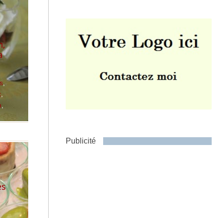
n,
a
Envoyer
s
,
x
,
n
,
Publicité
es