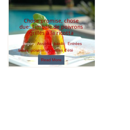
Chose promise, chose
due: Timbale de poivrons
grillés à la ricotta
Category:
Assiette
,
basilic
,
Entrées
,
Index
,
poivron
,
Recettes d'été
Read More