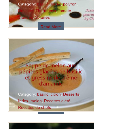
Category:
basilic
,
Index
,
poivron
,
Recettes Thermomix
,
tomate
,
Viandes
,
Volailles
Read More
Soupe de melon aux
pépites glacées de basilic
et gressins de crème
d’amande
Category:
basilic
,
citron
,
Desserts
,
Index
,
melon
,
Recettes d'été
,
Recettes de chefs
Read More