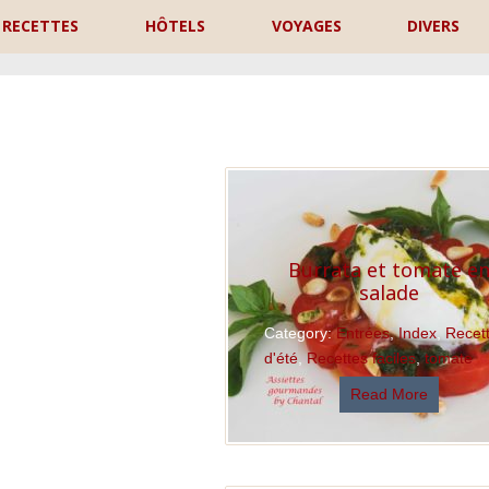
RECETTES
HÔTELS
VOYAGES
DIVERS
P
Burrata et tomate e
salade
Category:
Entrées
,
Index
,
Recet
d'été
,
Recettes faciles
,
tomate
Read More