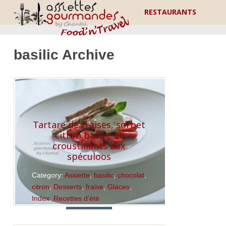
RESTAURANTS
basilic Archive
Tartare de fraises, sorbet
citron basilic et
croustillants aux
spéculoos
Category:
Assiette
,
basilic
,
chocolat
,
citron
,
Desserts
,
fraise
,
Glaces
,
Index
,
Recettes d'été
Read More