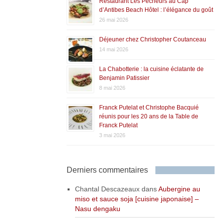
Restaurant Les Pêcheurs au Cap
d’Antibes Beach Hôtel : l’élégance du goût
26 mai 2026
Déjeuner chez Christopher Coutanceau
14 mai 2026
La Chabotterie : la cuisine éclatante de
Benjamin Patissier
8 mai 2026
Franck Putelat et Christophe Bacquié
réunis pour les 20 ans de la Table de
Franck Putelat
3 mai 2026
Derniers commentaires
Chantal Descazeaux
dans
Aubergine au
miso et sauce soja [cuisine japonaise] –
Nasu dengaku