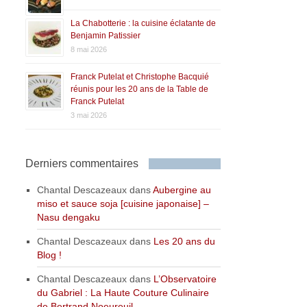
La Chabotterie : la cuisine éclatante de
Benjamin Patissier
8 mai 2026
Franck Putelat et Christophe Bacquié
réunis pour les 20 ans de la Table de
Franck Putelat
3 mai 2026
Derniers commentaires
Chantal Descazeaux
dans
Aubergine au
miso et sauce soja [cuisine japonaise] –
Nasu dengaku
Chantal Descazeaux
dans
Les 20 ans du
Blog !
Chantal Descazeaux
dans
L’Observatoire
du Gabriel : La Haute Couture Culinaire
de Bertrand Noeureuil