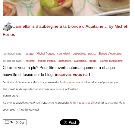
Cannellonis d’aubergine à la Blonde d’Aquitaine… by Michel
Portos
technorati tags:
recette,
Michel Portos,
cannelloni,
aubergine,
pesto,
Blonde d’Aquitaine
del.icio.us tags:
recette,
Michel Portos,
cannelloni,
aubergine,
pesto,
Blonde d’Aquitaine
Ce billet vous a plu? Pour être averti automatiquement à chaque
nouvelle diffusion sur le blog,
inscrivez vous ici !
Les Textes et Photos sur « Assiettes gourmandes le
blog de cuisine
de Chantal », sont protégés par
Copyright. Toute reproduction interdite sans accord de l’auteur.
© 2006-2011 .
All writing and photography on « Assiettes gourmandes le
blog de cuisine
de Chantal », is Copyright ©
2006-2011. All rights reserved.
Follow