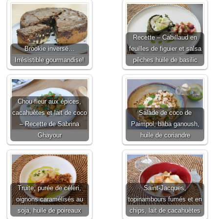
Recette – Cabillaud en
Brookie inversé…
feuilles de figuier et salsa
Irrésistible gourmandise!
pêches huile de basilic
Chou-fleur aux épices,
cacahuètes et lait de coco
Salade de coco de
– Recette de Sabrina
Paimpol, baba ganoush,
Ghayour
huile de coriandre
Truite, purée de céleri,
Saint-Jacques,
oignons caramélisés au
topinambours fumés et en
soja, huile de poireaux
chips, lait de cacahuètes