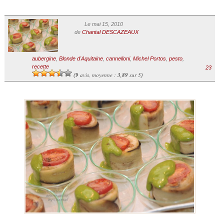
Le mai 15, 2010
de
Chantal DESCAZEAUX
aubergine
,
Blonde d'Aquitaine
,
cannelloni
,
Michel Portos
,
pesto
,
recette
23
9
avis, moyenne :
3,89
sur 5
(
)