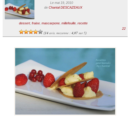
Le mai 19, 2010
de
Chantal DESCAZEAUX
dessert
,
fraise
,
mascarpone
,
millefeuille
,
recette
22
14
avis, moyenne :
4,07
sur 5
(
)