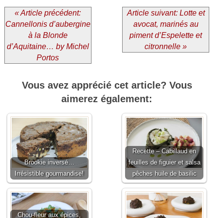
« Article précédent:
Article suivant: Lotte et
Cannellonis d’aubergine
avocat, marinés au
à la Blonde
piment d’Espelette et
d’Aquitaine… by Michel
citronnelle »
Portos
Vous avez apprécié cet article? Vous
aimerez également:
Recette – Cabillaud en
Brookie inversé…
feuilles de figuier et salsa
Irrésistible gourmandise!
pêches huile de basilic
Chou-fleur aux épices,