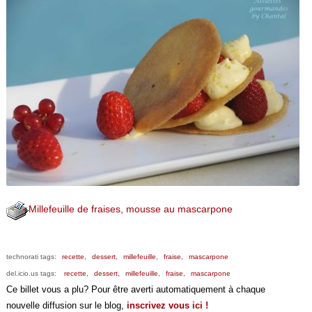
Millefeuille de fraises, mousse au mascarpone
technorati tags:
recette,
dessert,
millefeuille,
fraise,
mascarpone
del.icio.us tags:
recette,
dessert,
millefeuille,
fraise,
mascarpone
Ce billet vous a plu? Pour être averti automatiquement à chaque
nouvelle diffusion sur le blog,
inscrivez vous ici !