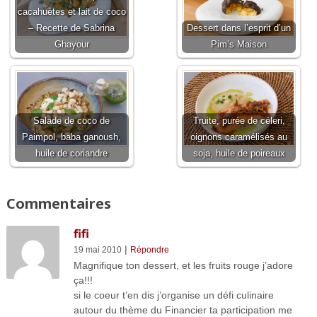
cacahuètes et lait de coco
– Recette de Sabrina
Dessert dans l’esprit d’un
Ghayour
Pim’s Maison
Salade de coco de
Truite, purée de céleri,
Paimpol, baba ganoush,
oignons caramélisés au
huile de coriandre
soja, huile de poireaux
Commentaires
fifi
|
19 mai 2010
Répondre
Magnifique ton dessert, et les fruits rouge j’adore
ça!!!
si le coeur t’en dis j’organise un défi culinaire
autour du thème du Financier ta participation me