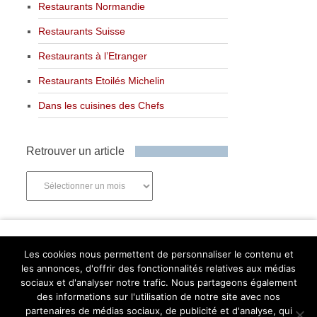
Restaurants Normandie
Restaurants Suisse
Restaurants à l’Etranger
Restaurants Etoilés Michelin
Dans les cuisines des Chefs
Retrouver un article
Retrouver
un
article
Newsletter
Les cookies nous permettent de personnaliser le contenu et
les annonces, d'offrir des fonctionnalités relatives aux médias
sociaux et d'analyser notre trafic. Nous partageons également
des informations sur l'utilisation de notre site avec nos
partenaires de médias sociaux, de publicité et d'analyse, qui
Abonnez-vous