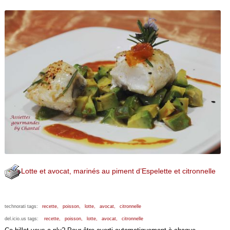
Lotte et avocat, marinés au piment d’Espelette et citronnelle
technorati tags:
recette,
poisson,
lotte,
avocat,
citronnelle
del.icio.us tags:
recette,
poisson,
lotte,
avocat,
citronnelle