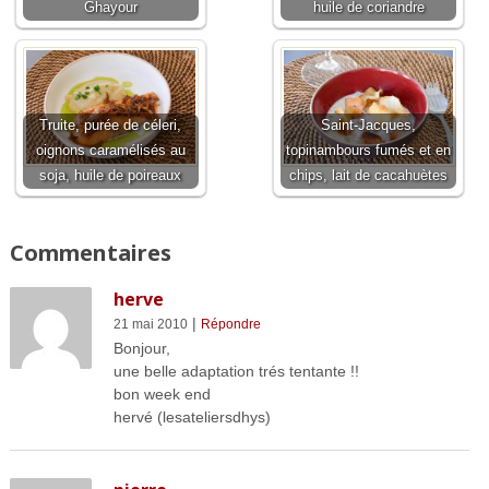
Ghayour
huile de coriandre
Truite, purée de céleri,
Saint-Jacques,
oignons caramélisés au
topinambours fumés et en
soja, huile de poireaux
chips, lait de cacahuètes
Commentaires
herve
|
21 mai 2010
Répondre
Bonjour,
une belle adaptation trés tentante !!
bon week end
hervé (lesateliersdhys)