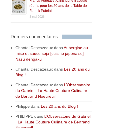
Franck Putelat et Christophe Bacquié
réunis pour les 20 ans de la Table de
Franck Putelat
3 mai 2026
Derniers commentaires
Chantal Descazeaux
dans
Aubergine au
miso et sauce soja [cuisine japonaise] –
Nasu dengaku
Chantal Descazeaux
dans
Les 20 ans du
Blog !
Chantal Descazeaux
dans
L’Observatoire
du Gabriel : La Haute Couture Culinaire
de Bertrand Noeureuil
Philippe
dans
Les 20 ans du Blog !
PHILIPPE
dans
L’Observatoire du Gabriel
: La Haute Couture Culinaire de Bertrand
Noeureuil