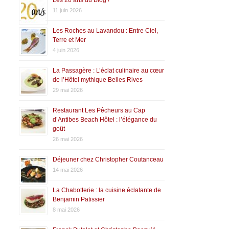
11 juin 2026
Les Roches au Lavandou : Entre Ciel,
Terre et Mer
4 juin 2026
La Passagère : L’éclat culinaire au cœur
de l’Hôtel mythique Belles Rives
29 mai 2026
Restaurant Les Pêcheurs au Cap
d’Antibes Beach Hôtel : l’élégance du
goût
26 mai 2026
Déjeuner chez Christopher Coutanceau
14 mai 2026
La Chabotterie : la cuisine éclatante de
Benjamin Patissier
8 mai 2026