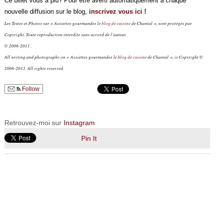
Ce billet vous a plu? Pour être averti automatiquement à chaque
nouvelle diffusion sur le blog,
inscrivez vous ici !
Les Textes et Photos sur « Assiettes gourmandes le
blog de cuisine
de Chantal », sont protégés par
Copyright. Toute reproduction interdite sans accord de l’auteur.
© 2006-2011 .
All writing and photography on « Assiettes gourmandes le
blog de cuisine
de Chantal », is Copyright ©
2006-2011. All rights reserved.
Follow
Retrouvez-moi sur
Instagram
Pin It