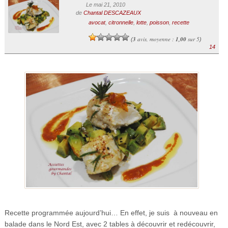
Le mai 21, 2010
de
Chantal DESCAZEAUX
avocat
,
citronnelle
,
lotte
,
poisson
,
recette
3
avis, moyenne :
1,00
sur 5
(
)
14
Recette programmée aujourd’hui… En effet, je suis à nouveau en
balade dans le Nord Est, avec 2 tables à découvrir et redécouvrir,