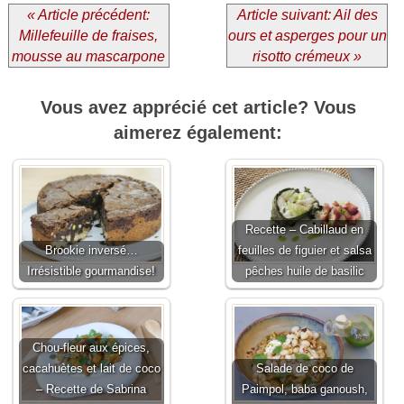
« Article précédent:
Article suivant: Ail des
Millefeuille de fraises,
ours et asperges pour un
mousse au mascarpone
risotto crémeux »
Vous avez apprécié cet article? Vous
aimerez également:
Recette – Cabillaud en
Brookie inversé…
feuilles de figuier et salsa
Irrésistible gourmandise!
pêches huile de basilic
Chou-fleur aux épices,
cacahuètes et lait de coco
Salade de coco de
– Recette de Sabrina
Paimpol, baba ganoush,