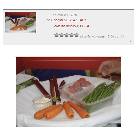
Le mai 23, 2010
de
Chantal DESCAZEAUX
cuisine amateur
,
FFCA
0
avis, moyenne :
0,00
sur 5
(
)
6