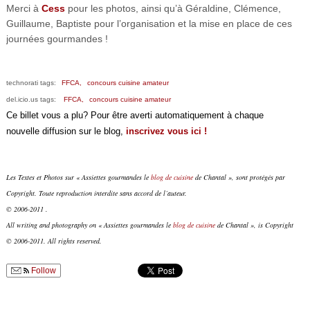
Merci à
Cess
pour les photos, ainsi qu’à Géraldine, Clémence,
Guillaume, Baptiste pour l’organisation et la mise en place de ces
journées gourmandes !
technorati tags:
FFCA,
concours cuisine amateur
del.icio.us tags:
FFCA,
concours cuisine amateur
Ce billet vous a plu? Pour être averti automatiquement à chaque
nouvelle diffusion sur le blog,
inscrivez vous ici !
Les Textes et Photos sur « Assiettes gourmandes le
blog de cuisine
de Chantal », sont protégés par
Copyright. Toute reproduction interdite sans accord de l’auteur.
© 2006-2011 .
All writing and photography on « Assiettes gourmandes le
blog de cuisine
de Chantal », is Copyright
© 2006-2011. All rights reserved.
Follow