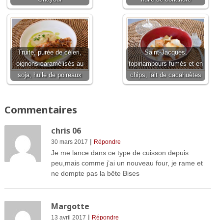
Truite, purée de céleri,
Saint-Jacques,
oignons caramélisés au
topinambours fumés et en
soja, huile de poireaux
chips, lait de cacahuètes
Commentaires
chris 06
|
30 mars 2017
Répondre
Je me lance dans ce type de cuisson depuis
peu,mais comme j’ai un nouveau four, je rame et
ne dompte pas la bête Bises
Margotte
|
13 avril 2017
Répondre