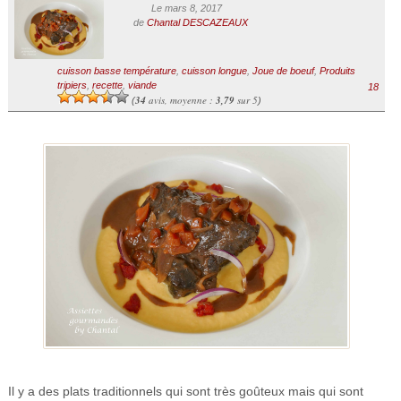
Le mars 8, 2017
de
Chantal DESCAZEAUX
cuisson basse température
,
cuisson longue
,
Joue de boeuf
,
Produits
tripiers
,
recette
,
viande
18
34
avis, moyenne :
3,79
sur 5
(
)
Il y a des plats traditionnels qui sont très goûteux mais qui sont