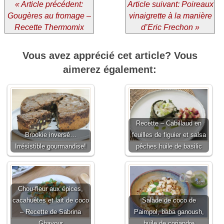
« Article précédent:
Article suivant: Poireaux
Gougères au fromage –
vinaigrette à la manière
Recette Thermomix
d’Eric Frechon »
Vous avez apprécié cet article? Vous
aimerez également:
Recette – Cabillaud en
Brookie inversé…
feuilles de figuier et salsa
Irrésistible gourmandise!
pêches huile de basilic
Chou-fleur aux épices,
cacahuètes et lait de coco
Salade de coco de
– Recette de Sabrina
Paimpol, baba ganoush,
Ghayour
huile de coriandre