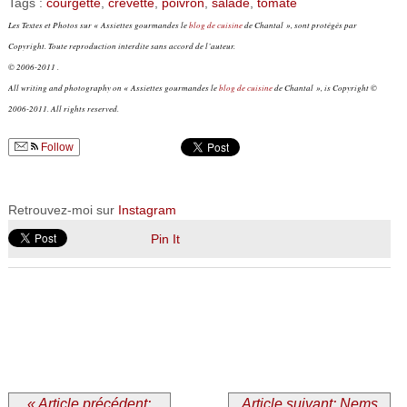
Tags :
courgette
,
crevette
,
poivron
,
salade
,
tomate
Les Textes et Photos sur « Assiettes gourmandes le
blog de cuisine
de Chantal », sont protégés par
Copyright. Toute reproduction interdite sans accord de l’auteur.
© 2006-2011 .
All writing and photography on « Assiettes gourmandes le
blog de cuisine
de Chantal », is Copyright ©
2006-2011. All rights reserved.
Follow
Retrouvez-moi sur
Instagram
Pin It
« Article précédent:
Article suivant: Nems