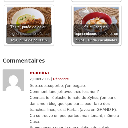
Truite, purée de céleri,
Saint-Jacques,
oignons caramélisés au
topinambours fumés et en
soja, huile de poireaux
chips, lait de cacahuètes
Commentaires
mamina
|
2 juillet 2006
Répondre
Sup..sup..superbe, j’en bégaie.
Comment faire joli avec trois fois rien?
Connais-tu l’épluche-tomate de Zyliss, j’en parle
dans mon blog quelque part…pour faire des
tranches fines, c’est Parfait (avec en GRAND P).
Ca se trouve un peu partout maintenant, même à
Casa.
Bravo encore pour ta présentation de salade