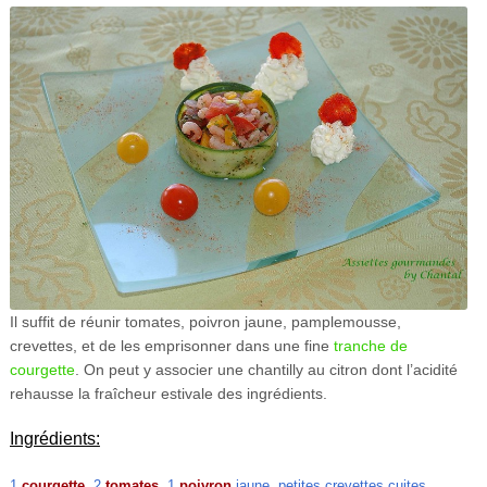
Il suffit de réunir tomates, poivron jaune, pamplemousse,
crevettes, et de les emprisonner dans une fine
tranche de
courgette
. On peut y associer une chantilly au citron dont l’acidité
rehausse la fraîcheur estivale des ingrédients.
Ingrédients:
1
courgette
, 2
tomates
, 1
poivron
jaune, petites crevettes cuites,