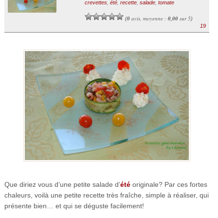
crevettes
,
été
,
recette
,
salade
,
tomate
0
avis, moyenne :
0,00
sur 5
(
)
19
Que diriez vous d’une petite salade d’
été
originale? Par ces fortes
chaleurs, voilà une petite recette très fraîche, simple à réaliser, qui
présente bien… et qui se déguste facilement!