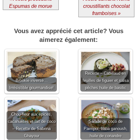
Espumas de morue
croustillants chocolat
framboises »
Vous avez apprécié cet article? Vous
aimerez également:
Recette – Cabillaud en
Brookie inversé…
feuilles de figuier et salsa
Irrésistible gourmandise!
pêches huile de basilic
Chou-fleur aux épices,
cacahuètes et lait de coco
Salade de coco de
– Recette de Sabrina
Paimpol, baba ganoush,
Ghayour
huile de coriandre