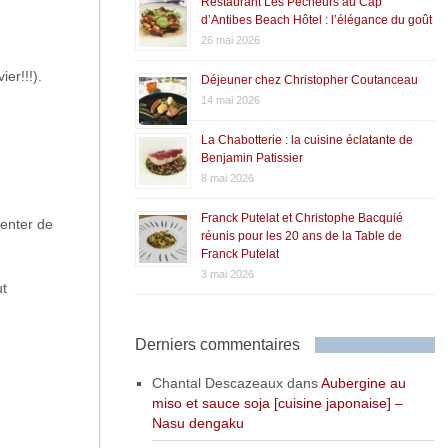
Restaurant Les Pêcheurs au Cap
d’Antibes Beach Hôtel : l’élégance du goût
,
26 mai 2026
er!!!).
Déjeuner chez Christopher Coutanceau
14 mai 2026
La Chabotterie : la cuisine éclatante de
Benjamin Patissier
8 mai 2026
Franck Putelat et Christophe Bacquié
tenter de
réunis pour les 20 ans de la Table de
Franck Putelat
3 mai 2026
ut
Derniers commentaires
Chantal Descazeaux
dans
Aubergine au
miso et sauce soja [cuisine japonaise] –
Nasu dengaku