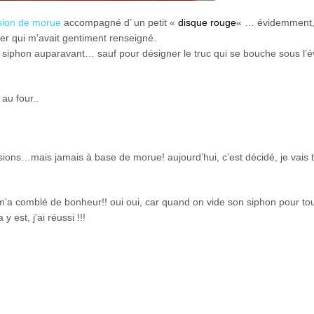
sion de morue
accompagné d’ un petit «
disque rouge
« … évidemment
er qui m’avait gentiment renseigné.
e siphon auparavant… sauf pour désigner le truc qui se bouche sous l’évi
au four..
ions…mais jamais à base de morue! aujourd’hui, c’est décidé, je vais 
i m’a comblé de bonheur!! oui oui, car quand on vide son siphon pour to
est, j’ai réussi !!!