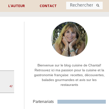
L’AUTEUR
CONTACT
Nom
*
rénom
Nom
Adresse de contact
*
Bienvenue sur le blog cuisine de Chantal!
Retrouvez ici ma passion pour la cuisine et la
gastronomie française: recettes, découvertes,
Commentaire ou message
*
balades gourmandes et avis sur les
restaurants
42
Partenariats