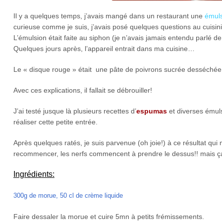
Il y a quelques temps, j’avais mangé dans un restaurant une
émul
curieuse comme je suis, j’avais posé quelques questions au cuisini
L’émulsion était faite au siphon (je n’avais jamais entendu parlé d
Quelques jours après, l’appareil entrait dans ma cuisine…
Le « disque rouge » était une pâte de poivrons sucrée desséchée 
Avec ces explications, il fallait se débrouiller!
J’ai testé jusque là plusieurs recettes d’
espumas
et diverses émuls
réaliser cette petite entrée.
Après quelques ratés, je suis parvenue (oh joie!) à ce résultat qu
recommencer, les nerfs commencent à prendre le dessus!! mais ça y 
Ingrédients:
300g de morue, 50 cl de crème liquide
Faire dessaler la morue et cuire 5mn à petits frémissements.