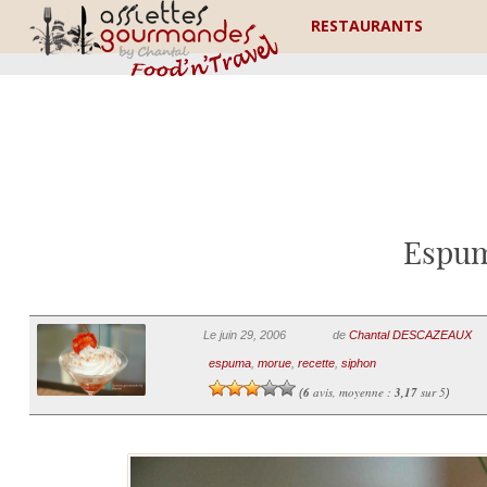
RESTAURANTS
Espum
Le juin 29, 2006
de
Chantal DESCAZEAUX
espuma
,
morue
,
recette
,
siphon
6
avis, moyenne :
3,17
sur 5
(
)