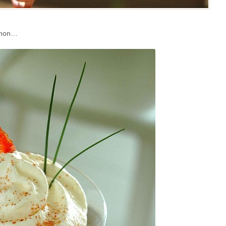
iphon…