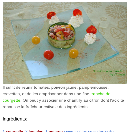
Il suffit de réunir tomates, poivron jaune, pamplemousse,
crevettes, et de les emprisonner dans une fine
tranche de
courgette
. On peut y associer une chantilly au citron dont l’acidité
rehausse la fraîcheur estivale des ingrédients.
Ingrédients:
1
courgette
, 2
tomates
, 1
poivron
jaune, petites crevettes cuites,