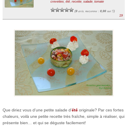
crevettes
,
été
,
recette
,
salade
,
tomate
0
avis, moyenne :
0,00
sur 5
(
)
19
Que diriez vous d’une petite salade d’
été
originale? Par ces fortes
chaleurs, voilà une petite recette très fraîche, simple à réaliser, qui
présente bien… et qui se déguste facilement!