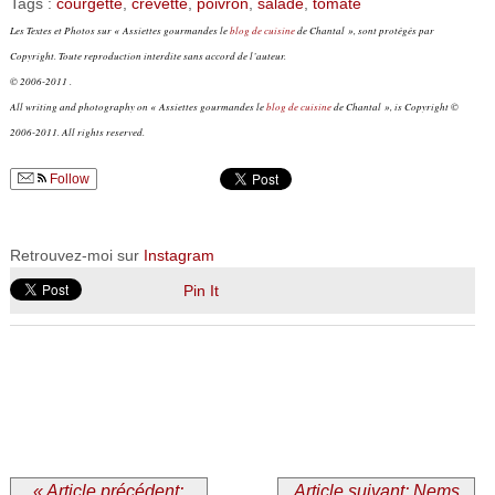
Tags :
courgette
,
crevette
,
poivron
,
salade
,
tomate
Les Textes et Photos sur « Assiettes gourmandes le
blog de cuisine
de Chantal », sont protégés par
Copyright. Toute reproduction interdite sans accord de l’auteur.
© 2006-2011 .
All writing and photography on « Assiettes gourmandes le
blog de cuisine
de Chantal », is Copyright ©
2006-2011. All rights reserved.
Follow
Retrouvez-moi sur
Instagram
Pin It
« Article précédent:
Article suivant: Nems