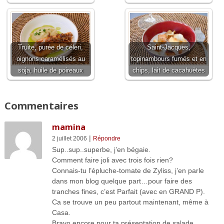
Truite, purée de céleri,
Saint-Jacques,
oignons caramélisés au
topinambours fumés et en
soja, huile de poireaux
chips, lait de cacahuètes
Commentaires
mamina
|
2 juillet 2006
Répondre
Sup..sup..superbe, j’en bégaie.
Comment faire joli avec trois fois rien?
Connais-tu l’épluche-tomate de Zyliss, j’en parle
dans mon blog quelque part…pour faire des
tranches fines, c’est Parfait (avec en GRAND P).
Ca se trouve un peu partout maintenant, même à
Casa.
Bravo encore pour ta présentation de salade