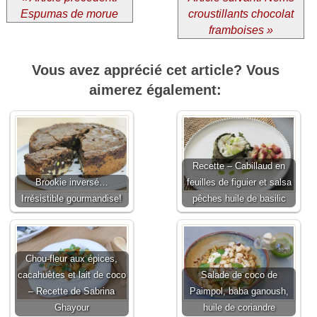
Espumas de morue
croustillants chocolat
framboises »
Vous avez apprécié cet article? Vous
aimerez également:
Recette – Cabillaud en
Brookie inversé…
feuilles de figuier et salsa
Irrésistible gourmandise!
pêches huile de basilic
Chou-fleur aux épices,
cacahuètes et lait de coco
Salade de coco de
– Recette de Sabrina
Paimpol, baba ganoush,
Ghayour
huile de coriandre