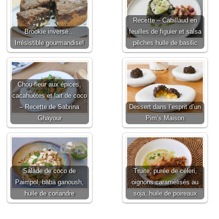
Recette – Cabillaud en
Brookie inversé…
feuilles de figuier et salsa
Irrésistible gourmandise!
pêches huile de basilic
Chou-fleur aux épices,
cacahuètes et lait de coco
– Recette de Sabrina
Dessert dans l’esprit d’un
Ghayour
Pim’s Maison
Salade de coco de
Truite, purée de céleri,
Paimpol, baba ganoush,
oignons caramélisés au
huile de coriandre
soja, huile de poireaux