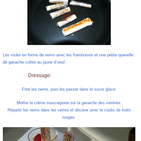
Les rouler en forme de nems avec les framboises et une petite quenelle
de ganache collée au jaune d’oeuf.
Dressage:
Frire les nems, puis les passer dans le sucre glace.
Mettre la crème mascarpone sur la ganache des verrines.
Répartir les nems dans les verres et décorer avec le coulis de fruits
rouges.