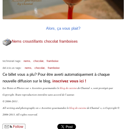
Alors, ça vous plait?
Nems croustillants chocolat framboises
technorati tags:
nems,
chocolat,
framboise
del.icio.us tags:
nems,
chocolat,
framboise
Ce billet vous a plu? Pour être averti automatiquement à chaque
nouvelle diffusion sur le blog,
inscrivez vous ici !
Les Textes et Photos sur « Assiettes gourmandes le
blog de cuisine
de Chantal », sont protégés par
Copyright. Toute reproduction interdite sans accord de l’auteur.
© 2006-2011 .
All writing and photography on « Assiettes gourmandes le
blog de cuisine
de Chantal », is Copyright ©
2006-2011. All rights reserved.
Follow