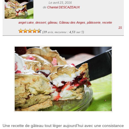
Le avril 23, 2016
de
Chantal DESCAZEAUX
angel cake
,
dessert
,
gâteau
,
Gâteau des Anges
,
pâtisserie
,
recette
15
19
avis, moyenne :
4,53
sur 5
(
)
Une recette de gâteau tout léger aujourd’hui avec une consistance