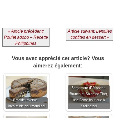
« Article précédent:
Article suivant: Lentilles
Poulet adobo – Recette
confites en dessert »
Philippines
Vous avez apprécié cet article? Vous
aimerez également:
Bergamote (Pâtisserie,
Brunch et Salon de Thé),
Brookie inversé…
une 2ème boutique à
Irrésistible gourmandise!
Stalingrad!