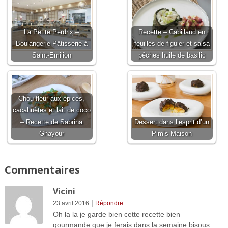
La Petite Perdrix –
Recette – Cabillaud en
Boulangerie Pâtisserie à
feuilles de figuier et salsa
Saint-Emilion
pêches huile de basilic
Chou-fleur aux épices,
cacahuètes et lait de coco
– Recette de Sabrina
Dessert dans l’esprit d’un
Ghayour
Pim’s Maison
Commentaires
Vicini
|
23 avril 2016
Répondre
Oh la la je garde bien cette recette bien
gourmande que je ferais dans la semaine bisous