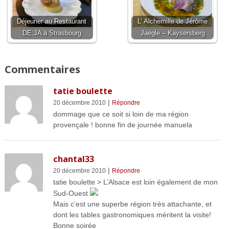
Déjeuner au Restaurant
L’ Alchemille de Jérôme
DE:JA à Strasbourg
Jaegle – Kaysersberg
Commentaires
tatie boulette
|
20 décembre 2010
Répondre
dommage que ce soit si loin de ma région
provençale ! bonne fin de journée manuela
chantal33
|
20 décembre 2010
Répondre
tatie boulette > L’Alsace est loin également de mon
Sud-Ouest
Mais c’est une superbe région très attachante, et
dont les tables gastronomiques méritent la visite!
Bonne soirée