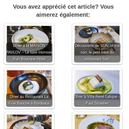
Vous avez apprécié cet article? Vous
aimerez également:
Dîner à la MAISON
Découverte de SON’ of the
PAVLOV – Le luxe intimiste
son, le petit frère du
d’un Boutique Hôtel
restaurant Son’
Dîner au Restaurant La
Dîner à Villa René Lalique –
Fine Bouche à Bordeaux
Paul Stradner