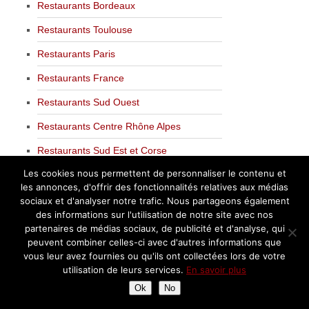
Restaurants Bordeaux
Restaurants Toulouse
Restaurants Paris
Restaurants France
Restaurants Sud Ouest
Restaurants Centre Rhône Alpes
Restaurants Sud Est et Corse
Les cookies nous permettent de personnaliser le contenu et
Restaurants Nord Est
les annonces, d'offrir des fonctionnalités relatives aux médias
Restaurants Normandie
sociaux et d'analyser notre trafic. Nous partageons également
des informations sur l'utilisation de notre site avec nos
Restaurants Suisse
partenaires de médias sociaux, de publicité et d'analyse, qui
peuvent combiner celles-ci avec d'autres informations que
Restaurants à l’Etranger
vous leur avez fournies ou qu'ils ont collectées lors de votre
utilisation de leurs services.
En savoir plus
Restaurants Etoilés Michelin
Ok
No
Dans les cuisines des Chefs