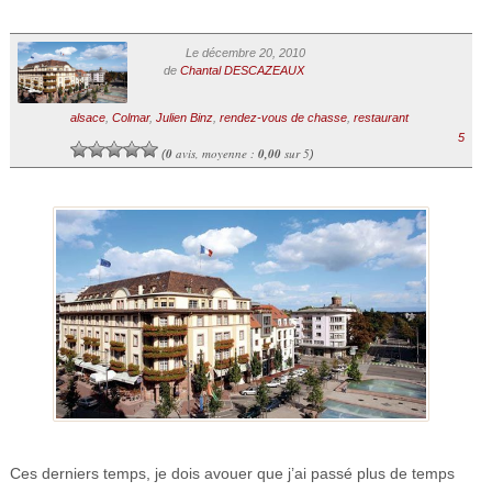
Le décembre 20, 2010
de
Chantal DESCAZEAUX
alsace
,
Colmar
,
Julien Binz
,
rendez-vous de chasse
,
restaurant
5
0
avis, moyenne :
0,00
sur 5
(
)
Ces derniers temps, je dois avouer que j’ai passé plus de temps