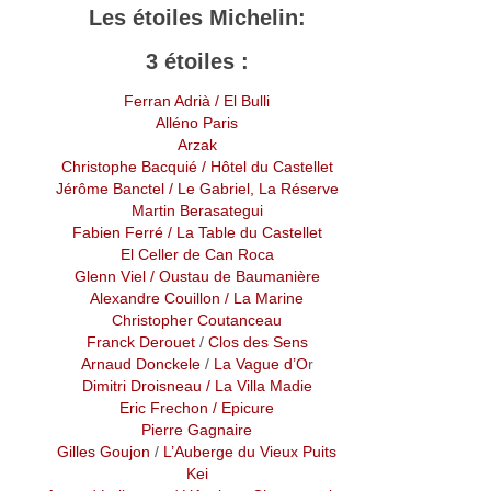
Les étoiles Michelin:
3 étoiles :
Ferran Adrià
/ El Bulli
Alléno Paris
Arzak
Christophe Bacquié
/ Hôtel du Castellet
Jérôme Banctel
/ Le Gabriel, La Réserve
Martin Berasategui
Fabien Ferré / La Table du Castellet
El Celler de Can Roca
Glenn Viel / Oustau de Baumanière
Alexandre Couillon
/ La Marine
Christopher Coutanceau
Franck Derouet
/
Clos des Sens
Arnaud Donckele
/
La Vague d’O
r
Dimitri Droisneau
/
La Villa Madie
Eric Frechon
/ Epicure
Pierre Gagnaire
Gilles Goujon
/
L’Auberge du Vieux Puits
Kei