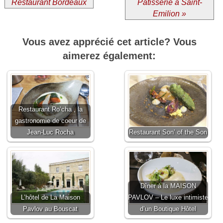
Restaurant Bordeaux
Pâtisserie à Saint-
Emilion »
Vous avez apprécié cet article? Vous
aimerez également:
Restaurant Ro’cha , la
gastronomie de coeur de
Jean-Luc Rocha
Restaurant Son’ of the Son
Dîner à la MAISON
L’hôtel de La Maison
PAVLOV – Le luxe intimiste
Pavlov au Bouscat
d’un Boutique Hôtel