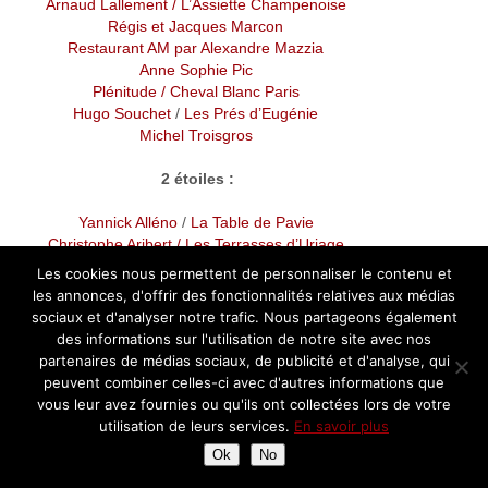
Arnaud Lallement
/ L’Assiette Champenoise
Régis et Jacques Marcon
Restaurant AM par Alexandre Mazzia
Anne Sophie Pic
Plénitude / Cheval Blanc Paris
Hugo Souchet
/
Les Prés d’Eugénie
Michel Troisgros
2 étoiles :
Yannick Alléno
/
La Table de Pavie
Christophe Aribert
/ Les Terrasses d’Uriage
Cyril Attrazic
Les cookies nous permettent de personnaliser le contenu et
Bernard Bach
/ Le Puits Saint-Jacques
les annonces, d'offrir des fonctionnalités relatives aux médias
Christophe Bacquié
/
Le Mas les Eydins
sociaux et d'analyser notre trafic. Nous partageons également
Pascal Barbot
/ L’Astrance
des informations sur l'utilisation de notre site avec nos
Xavier Beaudiment
/ Le Pré
partenaires de médias sociaux, de publicité et d'analyse, qui
Patrick Bertron
/ Relais Bernard Loiseau
peuvent combiner celles-ci avec d'autres informations que
David Bizet
/ Taillevent
vous leur avez fournies ou qu'ils ont collectées lors de votre
Alexandre Bourdas
/ SaQuaNa
utilisation de leurs services.
En savoir plus
Sébastien Bras
/ Le Suquet
Ok
No
Eric Briffard
/ Le V
Cédric Burtin