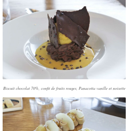
Biscuit chocolat 70%, confit de fruits rouges, Panacotta vanille et noisette