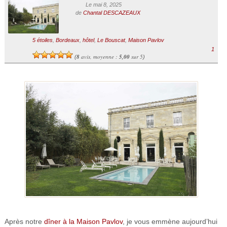
Le mai 8, 2025
de
Chantal DESCAZEAUX
5 étoiles
,
Bordeaux
,
hôtel
,
Le Bouscat
,
Maison Pavlov
1
8
avis, moyenne :
5,00
sur 5
(
)
Après notre
dîner à la Maison Pavlov
, je vous emmène aujourd’hui