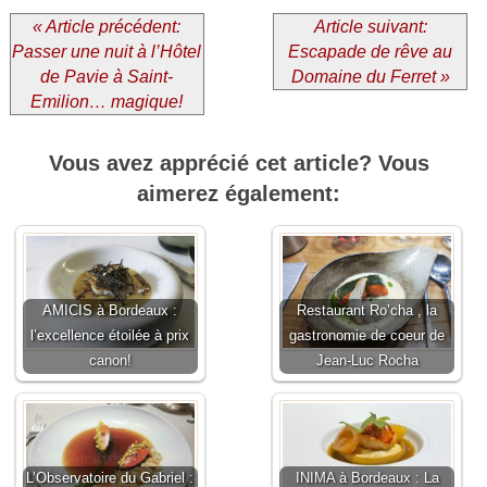
« Article précédent:
Article suivant:
Passer une nuit à l’Hôtel
Escapade de rêve au
de Pavie à Saint-
Domaine du Ferret »
Emilion… magique!
Vous avez apprécié cet article? Vous
aimerez également:
AMICIS à Bordeaux :
Restaurant Ro’cha , la
l’excellence étoilée à prix
gastronomie de coeur de
canon!
Jean-Luc Rocha
L’Observatoire du Gabriel :
INIMA à Bordeaux : La