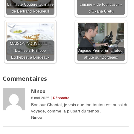
La Haute Couture Culinaire
cuisine « de tout cœur »
de Bertrand Noeureuil
d’Oxana Crétu
MAISON NOUVELLE –
L’Univers Philippe
Aiguise Pierre, un affûteur
Etchebest à Bordeaux
affûté sur Bordeaux
Commentaires
Ninou
|
8 mai 2025
Répondre
Bonjour Chantal, je vois que ton toutou est aussi du
voyage, comme la plupart du temps .
Ninou