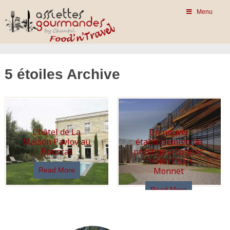
Menu
5 étoiles Archive
L’hôtel de La
Un nouvel
Maison Pavlov au
établissement de
Bouscat
prestige à Cognac:
l’Hôtel Chais
Monnet
Read More
Read More