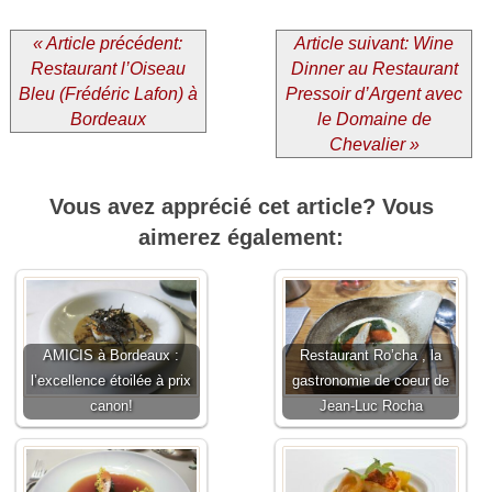
« Article précédent:
Article suivant: Wine
Restaurant l’Oiseau
Dinner au Restaurant
Bleu (Frédéric Lafon) à
Pressoir d’Argent avec
Bordeaux
le Domaine de
Chevalier »
Vous avez apprécié cet article? Vous
aimerez également:
AMICIS à Bordeaux :
Restaurant Ro’cha , la
l’excellence étoilée à prix
gastronomie de coeur de
canon!
Jean-Luc Rocha