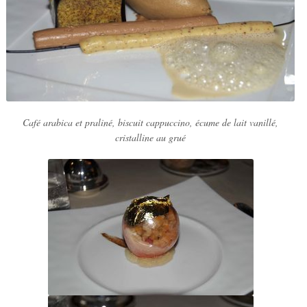
Café arabica et praliné, biscuit cappuccino, écume de lait vanillé,
cristalline au grué