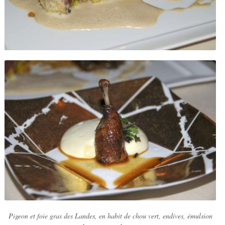
Pigeon et foie gras des Landes, en habit de chou vert, endives, émulsion