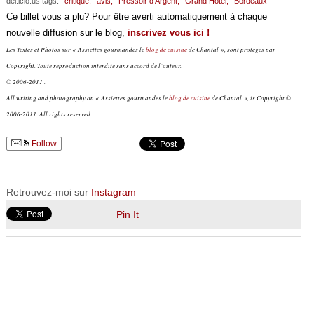
del.icio.us tags:
critique,
avis,
Pressoir d’Argent,
Grand Hôtel,
Bordeaux
Ce billet vous a plu? Pour être averti automatiquement à chaque
nouvelle diffusion sur le blog,
inscrivez vous ici !
Les Textes et Photos sur « Assiettes gourmandes le
blog de cuisine
de Chantal », sont protégés par
Copyright. Toute reproduction interdite sans accord de l’auteur.
© 2006-2011 .
All writing and photography on « Assiettes gourmandes le
blog de cuisine
de Chantal », is Copyright ©
2006-2011. All rights reserved.
Follow
Retrouvez-moi sur
Instagram
Pin It