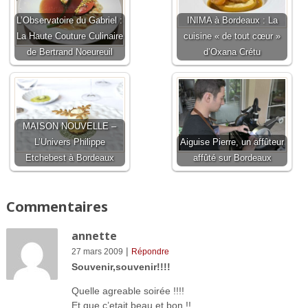
L’Observatoire du Gabriel :
INIMA à Bordeaux : La
La Haute Couture Culinaire
cuisine « de tout cœur »
de Bertrand Noeureuil
d’Oxana Crétu
MAISON NOUVELLE –
L’Univers Philippe
Aiguise Pierre, un affûteur
Etchebest à Bordeaux
affûté sur Bordeaux
Commentaires
annette
|
27 mars 2009
Répondre
Souvenir,souvenir!!!!
Quelle agreable soirée !!!!
Et que c’etait beau et bon !!