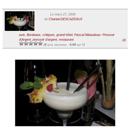
Le mars 27, 2009
de
Chantal DESCAZEAUX
avis
,
Bordeaux
,
critiques
,
grand hôtel
,
Pascal Nibaudeau- Pressoir
d'Argent
,
pressoir d'argent
,
restaurant
18
0
avis, moyenne :
0,00
sur 5
(
)