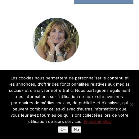
Bienvenue sur le blog cuisine de Chantal!
Les cookies nous permettent de personnaliser le contenu et
Retrouvez ici ma passion pour la cuisine et
les annonces, d'offrir des fonctionnalités relatives aux médias
la gastronomie française: recettes,
sociaux et d'analyser notre trafic. Nous partageons également
découvertes, balades gourmandes et avis
des informations sur l'utilisation de notre site avec nos
sur les restaurants
partenaires de médias sociaux, de publicité et d'analyse, qui
peuvent combiner celles-ci avec d'autres informations que
vous leur avez fournies ou qu'ils ont collectées lors de votre
Partenariats
utilisation de leurs services.
En savoir plus
Ok
No