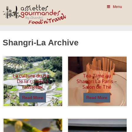
Menu
Shangri-La Archive
La culture du riz…
Tea-Time au
De la rizière à
Shangri La Paris –
l’assiette!
Salon de Thé
Read More
Read More